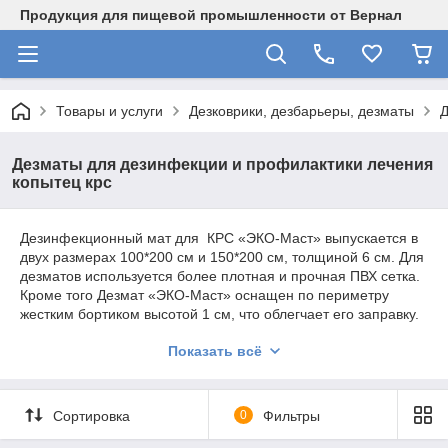
Продукция для пищевой промышленности от Вернал
Товары и услуги
Дезковрики, дезбарьеры, дезматы
Д
Дезматы для дезинфекции и профилактики лечения
копытец крс
Дезинфекционный мат для КРС «ЭКО-Маст» выпускается в
двух размерах 100*200 см и 150*200 см, толщиной 6 см. Для
дезматов используется более плотная и прочная ПВХ сетка.
Кроме того Дезмат «ЭКО-Маст» оснащен по периметру
жестким бортиком высотой 1 см, что облегчает его заправку.
Дело в том что, более плотная сетка пропускает жидкость с
Показать всё
небольшой задержкой, и на заправку дезмата требуется
определенное время. Использование бортика позволяет
полностью исключить потери дезсредства при заправке. Т.е.
за один прием можно залить в дезмат размером 100*200 см
Сортировка
0
Фильтры
около 20 литров раствора, в течение 5-10 минут раствор
полностью впитывается и «ЭКО-Маст» готов к