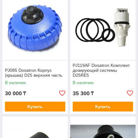
PJ119AF Dosatron Комплект
PJ085 Dosatron Корпус
дозирующей системы
(крышка) D25 верхняя часть
D25RE5
В наличии
В наличии
30 000
35 300
₸
₸
Купить
Купить