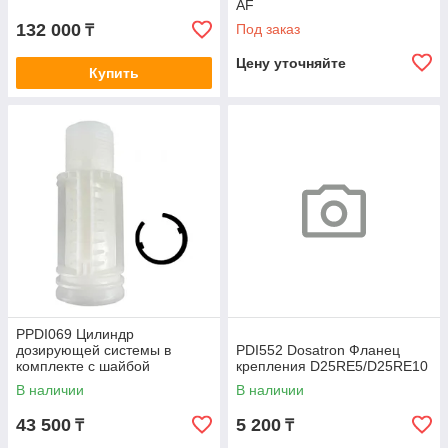
AF
132 000
Под заказ
₸
Цену уточняйте
Купить
PPDI069 Цилиндр
дозирующей системы в
PDI552 Dosatron Фланец
комплекте с шайбой
крепления D25RE5/D25RE10
В наличии
В наличии
43 500
5 200
₸
₸