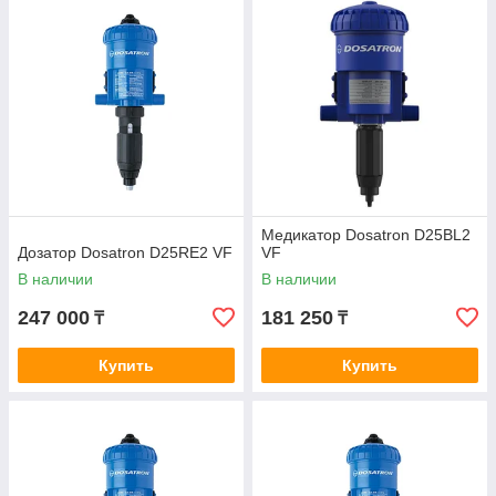
фитообработки, корректировки pН и смазки.
Медикатор Dosatron D25BL2
Дозатор Dosatron D25RE2 VF
VF
В наличии
В наличии
247 000
181 250
₸
₸
Купить
Купить