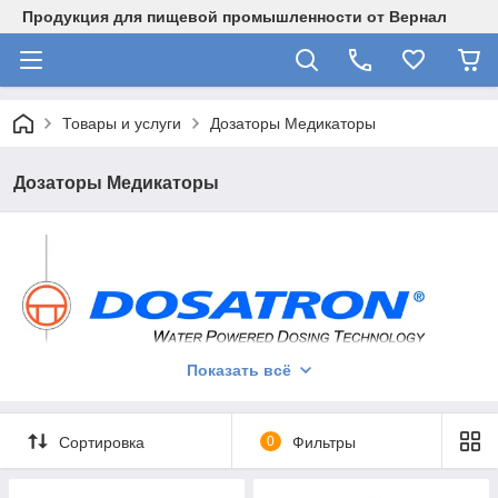
Продукция для пищевой промышленности от Вернал
Товары и услуги
Дозаторы Медикаторы
Дозаторы Медикаторы
Показать всё
Дозирующие устройства применяют для введения точного
количества вакцин, ветеринарных препаратов и витаминов с
Сортировка
0
Фильтры
водой животным и птицам. Подобные устройства также
подойдут для очистки водных сетей, проведения
дезинфекционных работ, внесения удобрений,