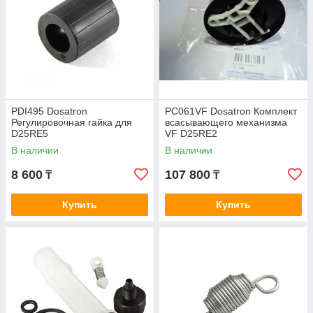
PDI495 Dosatron
PC061VF Dosatron Комплект
Регулировочная гайка для
всасывающего механизма
D25RE5
VF D25RE2
В наличии
В наличии
8 600
107 800
₸
₸
Купить
Купить