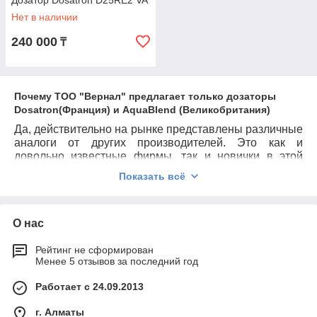
Дозатор Dosatron D25RE2 VA
Нет в наличии
240 000
₸
Почему ТОО "Вернал" предлагает только дозаторы
Dosatron(Франция) и AquaBlend (Великобритания)
Да, действительно на рынке представлены различные
аналоги от других производителей. Это как и
довольно известные фирмы, так и новички в этой
отрасли. Конечно, их стоимость меньше чем у
Показать всё
Dosatron и AquaBlend. Но, к сожалению, обычно они
уступают по качеству. В конечном счете стоимость
эксплуатации подобных дозаторов получается
О нас
значительно выше. На этапе становления рынка
многие покупатели делали выбор исходя из цены, но в
результате, сталкиваясь с различными проблемами,
Рейтинг не сформирован
Менее 5 отзывов за последний год
они переходили на Dosatron или Aqua Blend.
Работает с 24.09.2013
г. Алматы