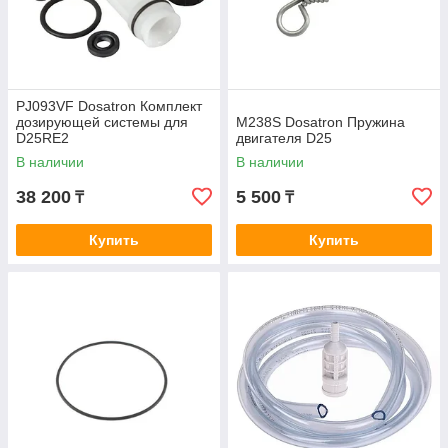
PJ093VF Dosatron Комплект
дозирующей системы для
M238S Dosatron Пружина
D25RE2
двигателя D25
В наличии
В наличии
38 200
5 500
₸
₸
Купить
Купить