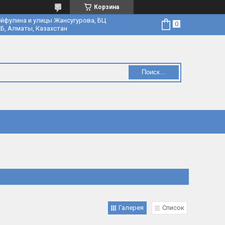
Корзина
йфулина и улицы Жансугурова, БЦ
Б, Алматы, Казахстан
Поиск...
Галерея
Список