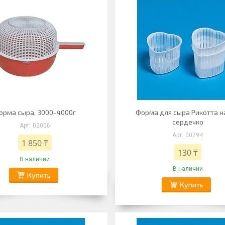
орма сыра, 3000-4000г
Форма для сыра Рикотта н
сердечко
02006
00794
1 850 ₸
130 ₸
В наличии
В наличии
Купить
Купить