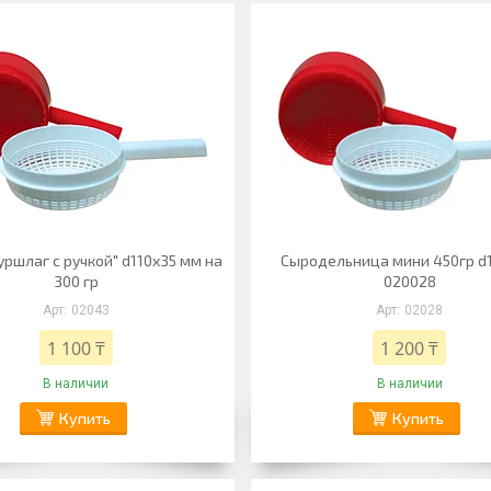
ршлаг с ручкой" d110х35 мм на
Сыродельница мини 450гр d1
300 гр
020028
02043
02028
1 100 ₸
1 200 ₸
В наличии
В наличии
Купить
Купить