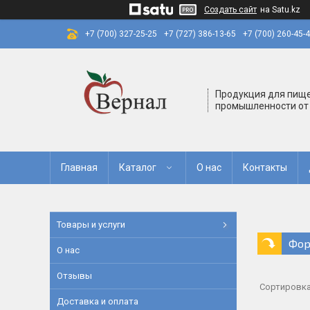
Создать сайт
на Satu.kz
+7 (700) 327-25-25
+7 (727) 386-13-65
+7 (700) 260-45-
Продукция для пищ
промышленности от
Главная
Каталог
О нас
Контакты
Товары и услуги
Фор
О нас
Отзывы
Доставка и оплата