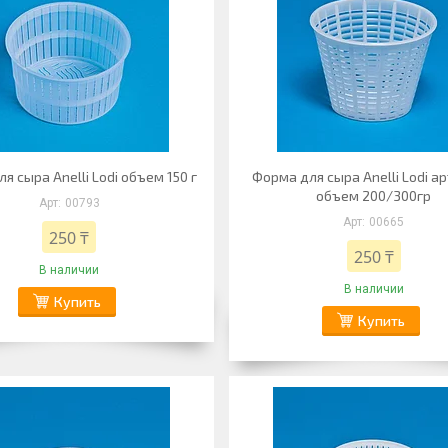
я сыра Anelli Lodi объем 150 г
Форма для сыра Anelli Lodi а
объем 200/300гр
00793
00665
250 ₸
250 ₸
В наличии
В наличии
Купить
Купить