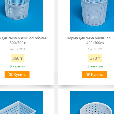
для сыра Anelli Lodi объем
Форма для сыра Anelli Lodi.
300/500 г
400/500гр
27321
00721
350 ₸
370 ₸
В наличии
В наличии
Купить
Купить