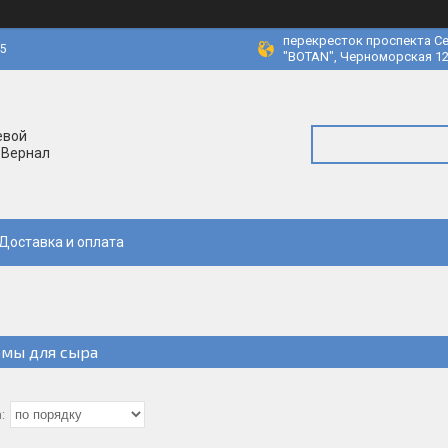
перекресток проспекта Се
45
"BOTAN", Черноморская 12
евой
 Вернал
Доставка и оплата
мы для сыра