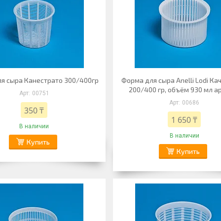
я сыра Канестрато 300/400гр
Форма для сыра Anelli Lodi Кач
200/400 гр, объём 930 мл ар
00751
00686
350 ₸
1 650 ₸
В наличии
В наличии
Купить
Купить