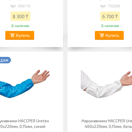
950110
732000
8 300 ₸
6 700 ₸
В наличии
В наличии
Купить
Купить
одаж
укавники HACCPER Uretex
Нарукавники HACCPER Ur
0х220мм, 0,15мм, синий
460х220мм, 0,15мм, бел