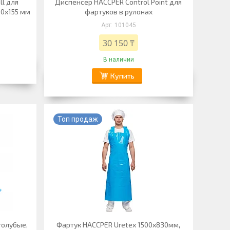
ll для
Диспенсер HACCPER Control Point для
90х155 мм
фартуков в рулонах
101045
30 150 ₸
В наличии
Купить
Топ продаж
голубые,
Фартук HACCPER Uretex 1500х830мм,