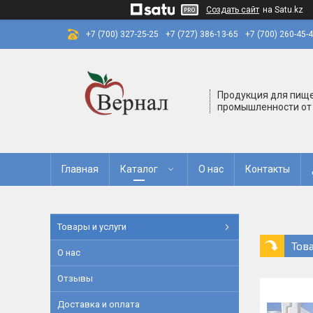
Создать сайт
на Satu.kz
+7 (700) 327-25-25
+7 (727) 386-13-65
+7 (700) 260-45-
Продукция для пищ
промышленности от
Главная
Каталог
О нас
Контакты
Товары и услуги
Тов
О нас
Отзывы
Доставка и оплата