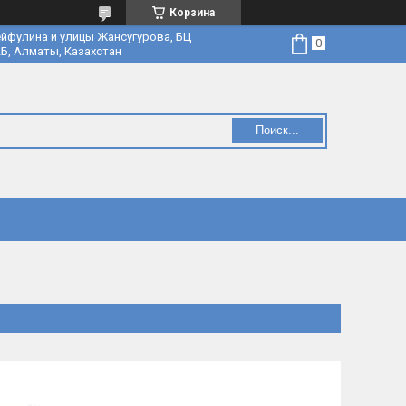
Корзина
йфулина и улицы Жансугурова, БЦ
Б, Алматы, Казахстан
Поиск...