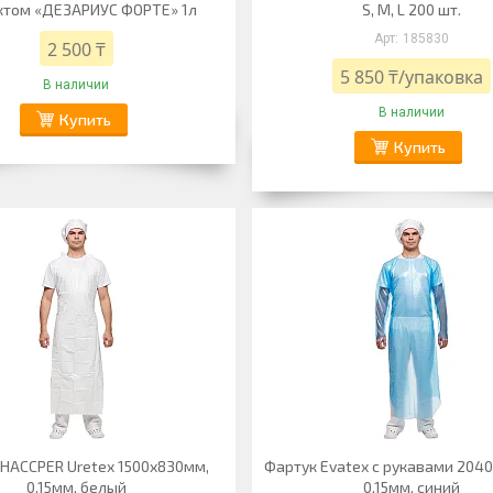
том «ДЕЗАРИУС ФОРТЕ» 1л
S, M, L 200 шт.
185830
2 500 ₸
5 850 ₸/упаковка
В наличии
В наличии
Купить
Купить
HACCPER Uretex 1500х830мм,
Фартук Evatex с рукавами 204
0,15мм, белый
0,15мм, синий