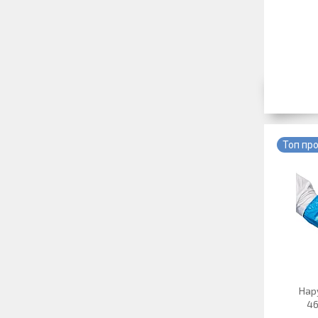
Топ пр
Нар
46