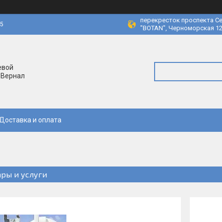
перекресток проспекта Се
45
"BOTAN", Черноморская 12
евой
 Вернал
Доставка и оплата
ары и услуги