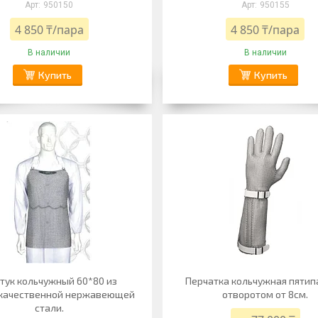
950150
950155
4 850 ₸/пара
4 850 ₸/пара
В наличии
В наличии
Купить
Купить
тук кольчужный 60*80 из
Перчатка кольчужная пятип
качественной нержавеющей
отворотом от 8см.
стали.