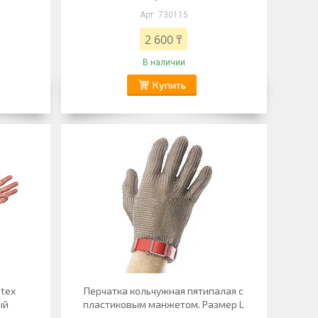
730115
2 600 ₸
В наличии
Купить
etex
Перчатка кольчужная пятипалая с
ый
пластиковым манжетом. Размер L