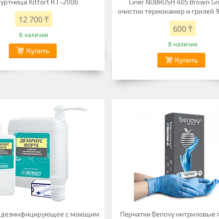
уртница Kitfort КТ-2006
Liner NOBRUSH 405 Brown Gri
очистки термокамер и грилей 
12 700 ₸
600 ₸
В наличии
В наличии
Купить
Купить
о дезинфицирующее с моющим
Перчатки Benovy нитриловые 