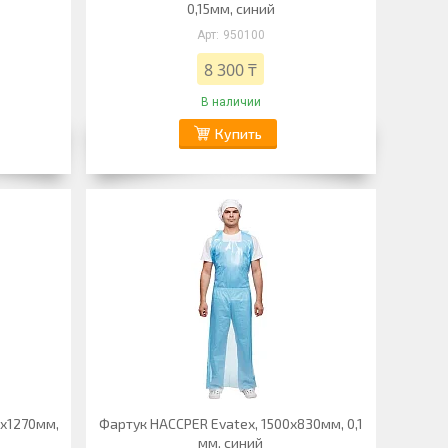
0,15мм, синий
950100
8 300 ₸
В наличии
Купить
0х1270мм,
Фартук HACCPER Evatex, 1500х830мм, 0,1
мм, синий