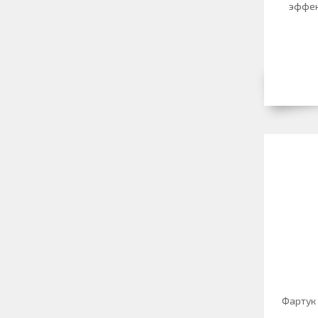
эффек
Фартук 