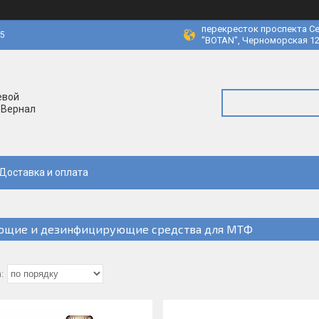
перекресток проспекта Се
45
"BOTAN", Черноморская 12
евой
 Вернал
Доставка и оплата
щие и дезинфицирующие средства для МТФ