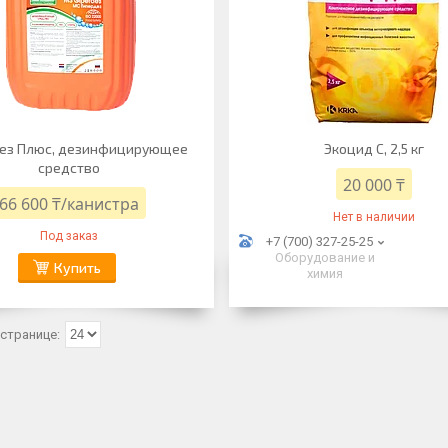
ез Плюс, дезинфицирующее
Экоцид С, 2,5 кг
средство
20 000 ₸
66 600 ₸/канистра
Нет в наличии
Под заказ
+7 (700) 327-25-25
Оборудование и
Купить
химия