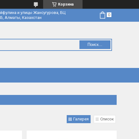
Корзина
йфулина и улицы Жансугурова, БЦ
Б, Алматы, Казахстан
Поиск...
Галерея
Список