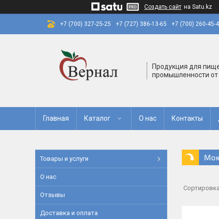
Создать сайт
на Satu.kz
+7 (700) 327-25-25
+7 (727) 386-13-65
+7 (700) 260-45-
Продукция для пищ
промышленности от
Главная
Каталог
О нас
Контакты
Мою
Товары и услуги
О нас
Отзывы
Доставка и оплата