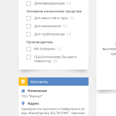
Дезинфицирующее
1
Основное назначение средства
Для емкостей и тары
1
Для механизмов
1
Для трубопровода
1
Производитель
высоко
MS Schippers
1
ср
ПЦЦ Консьюмер Продактс
Навигатор
2
Контакты
ТОО "Вернал"
перекресток проспекта Сейфулина и ул
ицы Жансугурова, БЦ "BOTAN", Черномо