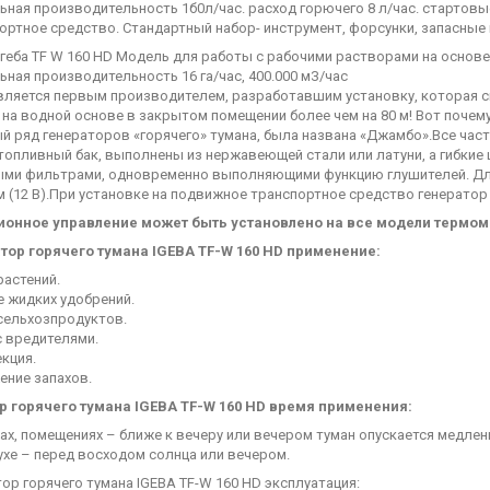
ная производительность 1б0л/час. расход горючего 8 л/час. стартовые
ортное средство. Стандартный набор- инструмент, форсунки, запасные
еба TF W 160 HD Модель для работы с рабочими растворами на основе 
ная производительность 16 га/час, 400.000 мЗ/час
является первым производителем, разработавшим установку, которая 
на водной основе в закрытом помещении более чем на 80 м! Вот почем
 ряд генераторов «горячего» тумана, была названа «Джамбо».Все част
опливный бак, выполнены из нержавеющей стали или латуни, а гибкие 
ми фильтрами, одновременно выполняющими функцию глушителей. Для
м (12 В).При установке на подвижное транспортное средство генерато
онное управление может быть установлено на все модели термом
тор горячего тумана IGEBA TF-W 160 HD применение:
растений.
е жидких удобрений.
 сельхозпродуктов.
с вредителями.
кция.
ение запахов.
р горячего тумана IGEBA TF-W 160 HD время применения:
цах, помещениях – ближе к вечеру или вечером туман опускается медле
ухе – перед восходом солнца или вечером.
ор горячего тумана IGEBA TF-W 160 HD эксплуатация: