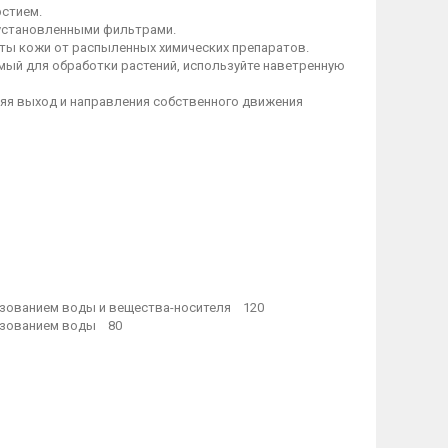
рстием.
 установленными фильтрами.
иты кожи от распыленных химических препаратов.
мый для обработки растений, используйте наветренную
ляя выход и направления собственного движения
ьзованием воды и вещества-носителя 120
льзованием воды 80