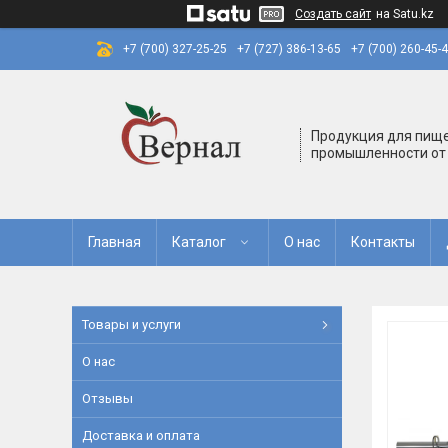
Создать сайт
на Satu.kz
+7 (700) 327-25-25
+7 (727) 386-13-65
+7 (700) 260-45-
Продукция для пищ
промышленности от
Главная
Каталог
О нас
Контакты
Товары и услуги
О нас
Отзывы
Доставка и оплата