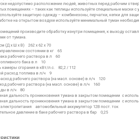
пуске недопустимо расположение людей, животных перед рабочим отве
ытых помещениях – таких как теплицы используйте специальные маски с
используйте защитную одежду – комбинезоны, перчатки, кепки для защ
работке на открытом воздухе используйте минимальный туман необходи
 помещений производите обработку изнутри помещения, к выходу остав
ми от тумана.
м (Д x Ш x В) 262 x 62 x 70
заправленном состоянии в кг 65
бака рабочего раствора в л 60
топливного бака в л 10
камеры сгорания в кВт/л.с. 82,2 / 112
й расход топлива в л/ч 9
асход рабочего раствора (на масл. основе) в л/ч 120
ход рабочего раствора (на масл. основе) в л/ч 160
оды в л/ч 80
ная дальность проникновения тумана в закрытом помещении с испол
ная дальность проникновения тумана в закрытом помещении с испо
 электропитания автомобильный аккумулятор 12В пост. ток
тельное давление в баке рабочего раствора в бар 0,25
еристики