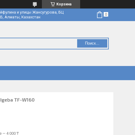
Корзина
йфулина и улицы Жансугурова, БЦ
Б, Алматы, Казахстан
Поиск...
 Igeba TF-W160
 — 4 000 ₸