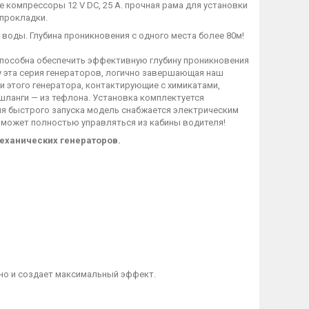
 компрессоры 12 V DC, 25 А. прочная рама для установки
 прокладки.
воды. Глубина проникновения с одного места более 80м!
способна обеспечить эффективную глубину проникновения
у эта серия генераторов, логично завершающая наш
и этого генератора, контактирующие с химикатами,
шланги — из тефлона. Установка комплектуется
 быстрого запуска модель снабжается электрическим
р может полностью управляться из кабины водителя!
еханических генераторов.
нно и создает максимальный эффект.