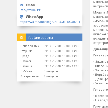
максималь
на трансп
info@vernal.kz
Модель Иг
максималь
«Игеба» 
https://wa.me/message/NBJSJTLKQJR2E1
аэрозоля 
модельный
включая т
График работы
воздушны
стартеро
Понедельник
09:00
17:00
13:00
14:00
Дистанци
Вторник
09:00
17:00
13:00
14:00
Гененера
Среда
09:00
17:00
13:00
14:00
Четверг
09:00
17:00
13:00
14:00
• Защита 
• Внесени
Пятница
09:00
17:00
13:00
14:00
• Защита
Суббота
Выходной
• Борьба 
Воскресенье
Выходной
• Дезинфе
• Уничтож
Генерато
• В тепли
• На возд
Гененерат