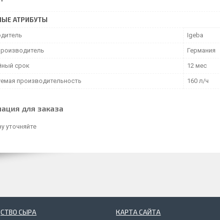
НЫЕ АТРИБУТЫ
дитель
Igeba
производитель
Германия
йный срок
12 мес
уемая производительность
160 л/ч
ация для заказа
у уточняйте
СТВО СЫРА
КАРТА САЙТА