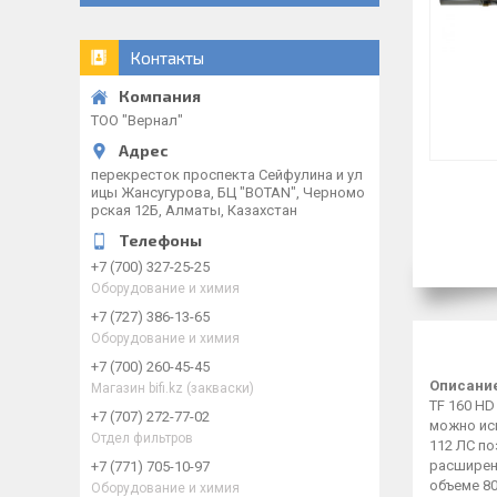
Контакты
ТОО "Вернал"
перекресток проспекта Сейфулина и ул
ицы Жансугурова, БЦ "BOTAN", Черномо
рская 12Б, Алматы, Казахстан
+7 (700) 327-25-25
Оборудование и химия
+7 (727) 386-13-65
Оборудование и химия
+7 (700) 260-45-45
Описание
Магазин bifi.kz (закваски)
TF 160 H
+7 (707) 272-77-02
можно ис
Отдел фильтров
112 ЛС по
расширен
+7 (771) 705-10-97
объеме 80
Оборудование и химия