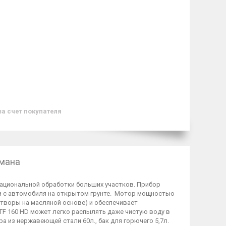
за счет покупателя
умана
ациональной обработки больших участков. Прибор
ии с автомобиля на открытом грунте. Мотор мощностью
створы на масляной основе) и обеспечивает
F 160 HD может легко распылять даже чистую воду в
ра из нержавеющей стали 60л., бак для горючего 5,7л.