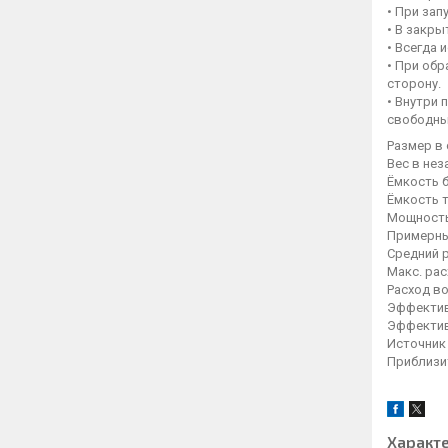
• При за
• В закр
• Всегда 
• При об
сторону.
• Внутри
свободны
Размер в с
Вес в не
Ёмкость 
Ёмкость 
Мощность 
Примерны
Средний р
Макс. рас
Расход в
Эффектив
Эффектив
Источник
Приблизи
Характ