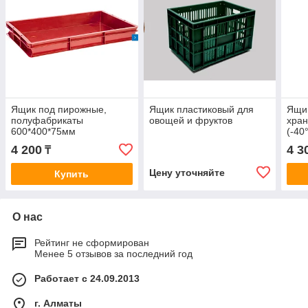
Ящик под пирожные,
Ящик пластиковый для
Ящик
полуфабрикаты
овощей и фруктов
хран
600*400*75мм
(-40
4 200
4 3
₸
Цену уточняйте
Купить
О нас
Рейтинг не сформирован
Менее 5 отзывов за последний год
Работает с 24.09.2013
г. Алматы