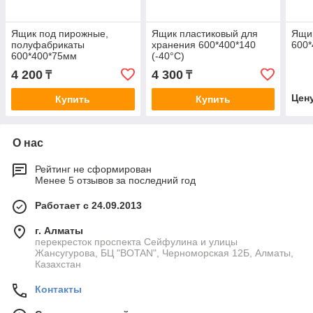
Ящик под пирожные,
Ящик пластиковый для
Ящи
полуфабрикаты
хранения 600*400*140
600*
600*400*75мм
(-40°С)
4 200
4 300
₸
₸
Цен
Купить
Купить
О нас
Рейтинг не сформирован
Менее 5 отзывов за последний год
Работает с 24.09.2013
г. Алматы
перекресток проспекта Сейфулина и улицы
Жансугурова, БЦ "BOTAN", Черноморская 12Б, Алматы,
Казахстан
Контакты