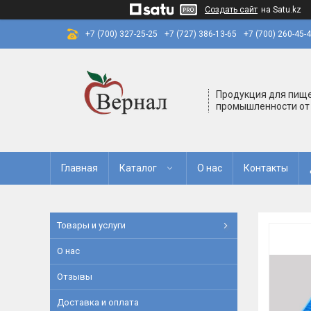
Создать сайт
на Satu.kz
+7 (700) 327-25-25
+7 (727) 386-13-65
+7 (700) 260-45-
Продукция для пищ
промышленности от
Главная
Каталог
О нас
Контакты
Товары и услуги
О нас
Отзывы
Доставка и оплата