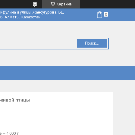
Корзина
йфулина и улицы Жансугурова, БЦ
Б, Алматы, Казахстан
Поиск...
 живой птицы
 — 4 000 ₸