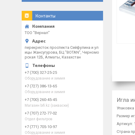
Контакты
ТОО "Вернал"
перекресток проспекта Сейфулина и ул
ицы Жансугурова, БЦ "BOTAN", Черномо
рская 12Б, Алматы, Казахстан
+7 (700) 327-25-25
Оборудование и химия
+7 (727) 386-13-65
Оборудование и химия
Игла и
+7 (700) 260-45-45
Магазин bifi.kz (закваски)
Упаковка 
+7 (707) 272-77-02
Размер иг
Отдел фильтров
Артикул: 
+7 (771) 705-10-97
Страна п
Оборудование и химия