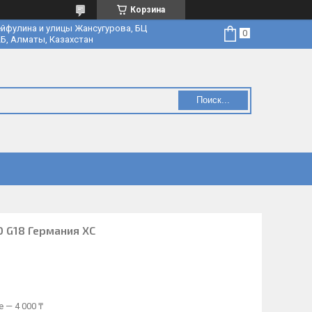
Корзина
йфулина и улицы Жансугурова, БЦ
Б, Алматы, Казахстан
Поиск...
0 G18 Германия ХС
 — 4 000 ₸