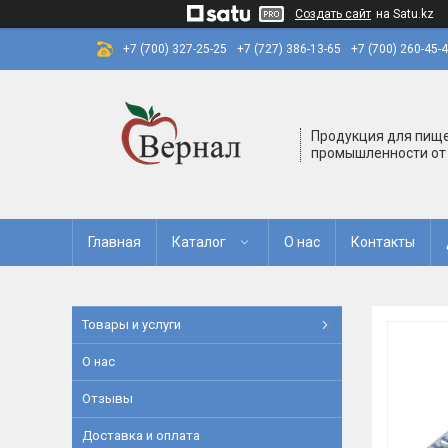
Создать сайт
на Satu.kz
+7 (700) 327-25-25
+7 (727) 386-13-65
+7 (700) 260-45-
Продукция для пищ
промышленности от
Главная
Каталог
О нас
Контакты
Товары и услуги
О нас
Отзывы
Доставка и оплата