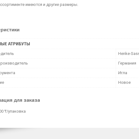
ассортименте имеются и другие размеры.
еристики
НЫЕ АТРИБУТЫ
дитель
Henke-Sas
производитель
Германия
трумента
Игла
ие
Новое
ация для заказа
00 ₸/упаковка