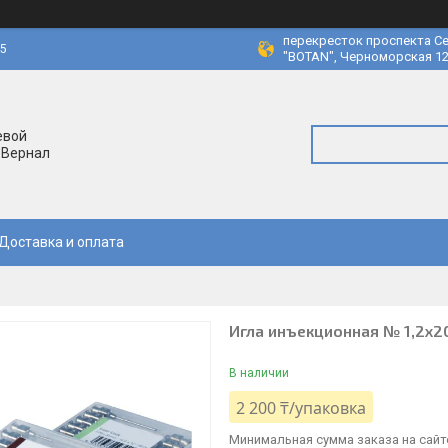
перекресток проспекта Се
45
"BOTAN", Черноморская 12
евой
 Вернал
Доставка и оплата
Игла инъекционная № 1,2х2
В наличии
2 200 ₸/упаковка
Минимальная сумма заказа на сайте