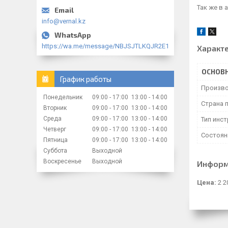
Так же в 
info@vernal.kz
https://wa.me/message/NBJSJTLKQJR2E1
Характ
ОСНОВ
График работы
Произво
Понедельник
09:00
17:00
13:00
14:00
Страна 
Вторник
09:00
17:00
13:00
14:00
Среда
09:00
17:00
13:00
14:00
Тип инс
Четверг
09:00
17:00
13:00
14:00
Состоян
Пятница
09:00
17:00
13:00
14:00
Суббота
Выходной
Воскресенье
Выходной
Информ
Цена:
2 2