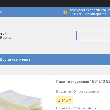
перекресток проспекта Се
45
"BOTAN", Черноморская 12
евой
 Вернал
Доставка и оплата
Пакет вакуумный 160*210 55
В наличии
Оптом и в розницу
2 145 ₸
Показать оптовые цены