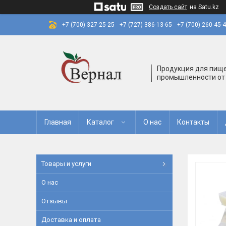
Создать сайт
на Satu.kz
+7 (700) 327-25-25
+7 (727) 386-13-65
+7 (700) 260-45-
Продукция для пищ
промышленности от
Главная
Каталог
О нас
Контакты
Товары и услуги
О нас
Отзывы
Доставка и оплата