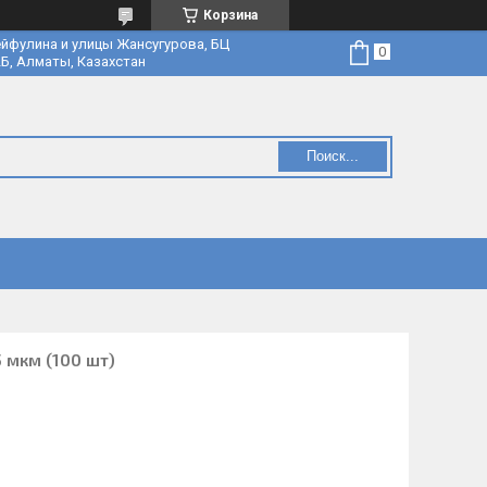
Корзина
йфулина и улицы Жансугурова, БЦ
Б, Алматы, Казахстан
Поиск...
 мкм (100 шт)