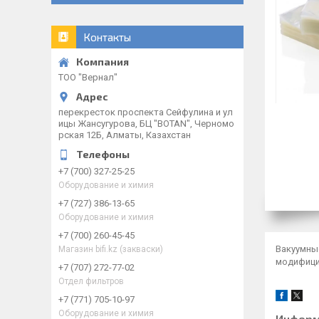
Контакты
ТОО "Вернал"
перекресток проспекта Сейфулина и ул
ицы Жансугурова, БЦ "BOTAN", Черномо
рская 12Б, Алматы, Казахстан
+7 (700) 327-25-25
Оборудование и химия
+7 (727) 386-13-65
Оборудование и химия
+7 (700) 260-45-45
Вакуумны
Магазин bifi.kz (закваски)
модифици
+7 (707) 272-77-02
Отдел фильтров
+7 (771) 705-10-97
Оборудование и химия
Информ