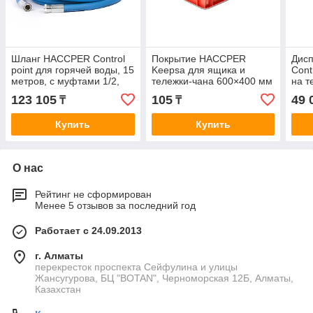
Шланг HACCPER Control
Покрытие HACCPER
Дис
point для горячей воды, 15
Keepsa для ящика и
Cont
метров, с муфтами 1/2,
тележки-чана 600×400 мм
на т
синий
123 105
105
49 
₸
₸
Купить
Купить
О нас
Рейтинг не сформирован
Менее 5 отзывов за последний год
Работает с 24.09.2013
г. Алматы
перекресток проспекта Сейфулина и улицы
Жансугурова, БЦ "BOTAN", Черноморская 12Б, Алматы,
Казахстан