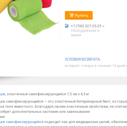
Купить
+7 (700) 327-25-25
Оборудование и
химия
возврат товара в течение 14 дней
даж
, эластичный самофиксирующийся 7,5 см х 4,5 м
даж самофиксирующийся — это эластичный Ветеринарный бинт, который
на теле животного. Благодаря своим эластичным свойствам, не слетает
требует дополнительных застежек или завязывания
ние
даж самофиксирующийся
подходит как для медицинских целей, обеспечи
ия татуировок и ограничения движения животных после операций или в