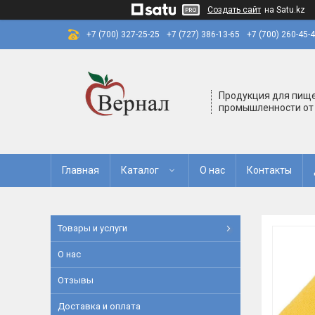
Создать сайт
на Satu.kz
+7 (700) 327-25-25
+7 (727) 386-13-65
+7 (700) 260-45-
Продукция для пищ
промышленности от
Главная
Каталог
О нас
Контакты
Товары и услуги
О нас
Отзывы
Доставка и оплата