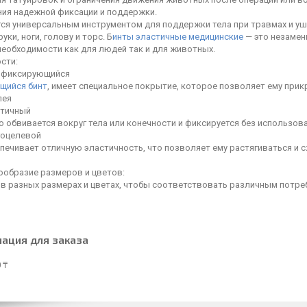
ния надежной фиксации и поддержки.
ся универсальным инструментом для поддержки тела при травмах и уши
уки, ноги, голову и торс. Б
инты эластичные медицинские
— это незамен
необходимости как для людей так и для животных.
сти:
иксирующийся
щийся бинт
, имеет специальное покрытие, которое позволяет ему прик
лея
тичный
о обвивается вокруг тела или конечности и фиксируется без использова
целевой
спечивает отличную эластичность, что позволяет ему растягиваться и
бразие размеров и цветов:
 в разных размерах и цветах, чтобы соответствовать различным потре
ация для заказа
 ₸