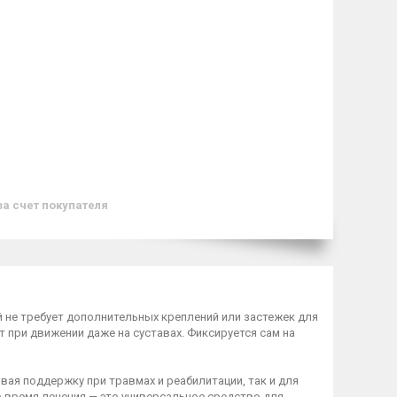
за счет покупателя
 не требует дополнительных креплений или застежек для
 при движении даже на суставах. Фиксируется сам на
вая поддержку при травмах и реабилитации, так и для
о время лечения — это универсальное средство для