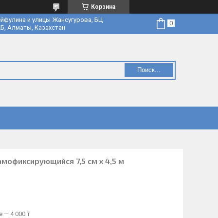
Корзина
йфулина и улицы Жансугурова, БЦ
Б, Алматы, Казахстан
Поиск...
амофиксирующийся 7,5 см х 4,5 м
 — 4 000 ₸