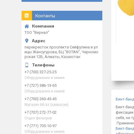
Контакты
ТОО "Вернал"
перекресток проспекта Сейфулина и ул
ицы Жансугурова, БЦ "BOTAN", Черномо
рская 12Б, Алматы, Казахстан
+7 (700) 327-25-25
Оборудование и химия
+7 (727) 386-13-65
Оборудование и химия
+7 (700) 260-45-45
Бинт-бан
Магазин bifi.kz (закваски)
Бинт-бан
фиксации 
+7 (707) 272-77-02
себя, не 
Отдел фильтров
Примене
+7 (771) 705-10-97
Бинт-бан
Оборудование и химия
обереган