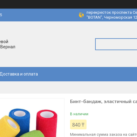
перекресток проспекта Се
45
"BOTAN", Черноморская 12
евой
 Вернал
Доставка и оплата
Бинт-бандаж, эластичный с
В наличии
840 ₸
Минимальная сумма заказа на сайте