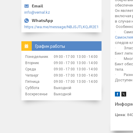
обеспече
Он являет
info@vernal.kz
включая р
в случае 
Особенно
https://wa.me/message/NBJSJTLKQJR2E1
· Самоф
Самоклея
следов к
График работы
· Элас
Бинт легк
Понедельник
09:00
17:00
13:00
14:00
· Много
Вторник
09:00
17:00
13:00
14:00
Бинт обе
тела.
Среда
09:00
17:00
13:00
14:00
· Разноо
Четверг
09:00
17:00
13:00
14:00
Доступен
Пятница
09:00
17:00
13:00
14:00
Суббота
Выходной
Воскресенье
Выходной
Информ
Цена:
840