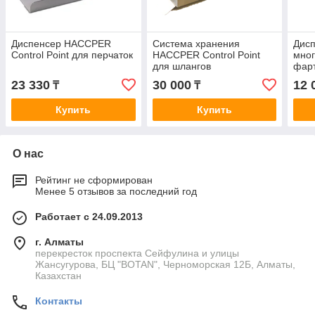
Диспенсер HACCPER
Система хранения
Дис
Control Point для перчаток
HACCPER Control Point
мног
для шлангов
фарт
23 330
30 000
12 
₸
₸
Купить
Купить
О нас
Рейтинг не сформирован
Менее 5 отзывов за последний год
Работает с 24.09.2013
г. Алматы
перекресток проспекта Сейфулина и улицы
Жансугурова, БЦ "BOTAN", Черноморская 12Б, Алматы,
Казахстан
Контакты