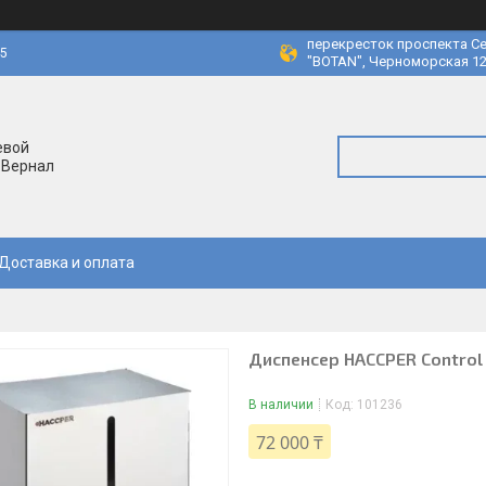
перекресток проспекта Се
45
"BOTAN", Черноморская 12
евой
 Вернал
Доставка и оплата
Диспенсер HACCPER Control 
В наличии
Код:
101236
72 000 ₸