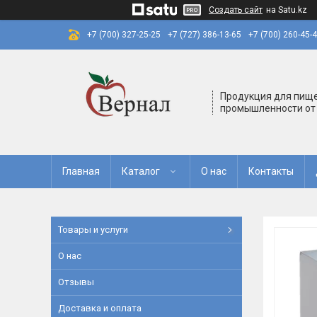
Создать сайт
на Satu.kz
+7 (700) 327-25-25
+7 (727) 386-13-65
+7 (700) 260-45-
Продукция для пищ
промышленности от
Главная
Каталог
О нас
Контакты
Товары и услуги
О нас
Отзывы
Доставка и оплата