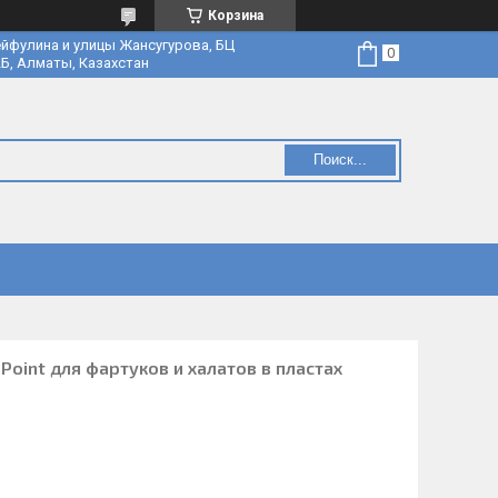
Корзина
йфулина и улицы Жансугурова, БЦ
Б, Алматы, Казахстан
Поиск...
Point для фартуков и халатов в пластах