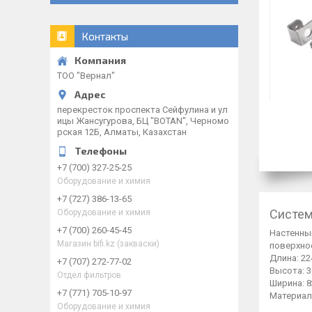
Контакты
ТОО "Вернал"
перекресток проспекта Сейфулина и ул
ицы Жансугурова, БЦ "BOTAN", Черномо
рская 12Б, Алматы, Казахстан
+7 (700) 327-25-25
Оборудование и химия
+7 (727) 386-13-65
Систем
Оборудование и химия
+7 (700) 260-45-45
Настенны
Магазин bifi.kz (закваски)
поверхно
Длина: 22
+7 (707) 272-77-02
Высота: 3
Отдел фильтров
Ширина: 8
+7 (771) 705-10-97
Материал
Оборудование и химия