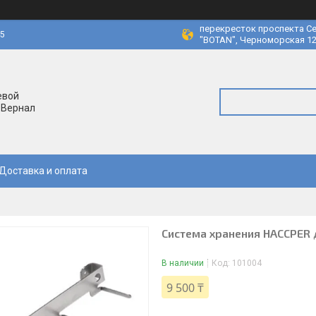
перекресток проспекта Се
45
"BOTAN", Черноморская 12
евой
 Вернал
Доставка и оплата
Система хранения HACCPER 
В наличии
Код:
101004
9 500 ₸