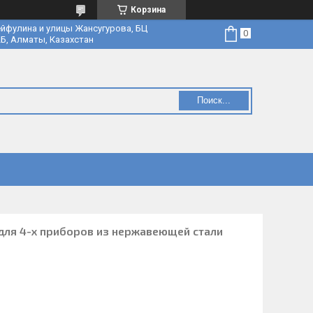
Корзина
йфулина и улицы Жансугурова, БЦ
Б, Алматы, Казахстан
Поиск...
для 4-х приборов из нержавеющей стали