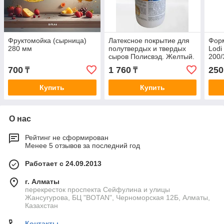
Фруктомойка (сырница)
Латексное покрытие для
Форм
280 мм
полутвердых и твердых
Lodi
сыров Полисвэд. Желтый.
200/
250 гр
700
1 760
250
₸
₸
Купить
Купить
О нас
Рейтинг не сформирован
Менее 5 отзывов за последний год
Работает с 24.09.2013
г. Алматы
перекресток проспекта Сейфулина и улицы
Жансугурова, БЦ "BOTAN", Черноморская 12Б, Алматы,
Казахстан
Контакты