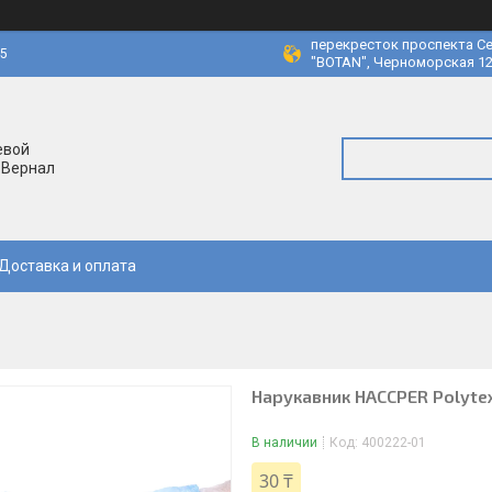
перекресток проспекта Се
45
"BOTAN", Черноморская 12
евой
 Вернал
Доставка и оплата
Нарукавник HACCPER Polyte
В наличии
Код:
400222-01
30 ₸