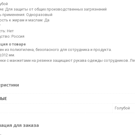
убой
ие: Для защиты от общих производственных загрязнений
ь применения: Одноразовый
ость к жирам и маслам: Да
т
ть: Нет
ство: Россия
ция о товаре
н из полиэтилена, безопасного для сотрудника и продукта.
,012 мм.
ики с манжетами на резинке защищают рукава одежды сотрудников. Ле
еристики
НЫЕ
Голубой
ация для заказа