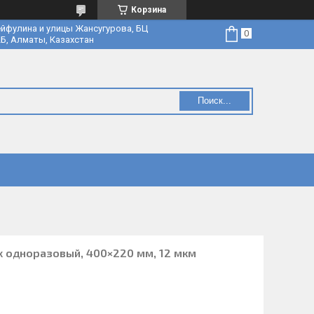
Корзина
йфулина и улицы Жансугурова, БЦ
Б, Алматы, Казахстан
Поиск...
x одноразовый, 400×220 мм, 12 мкм