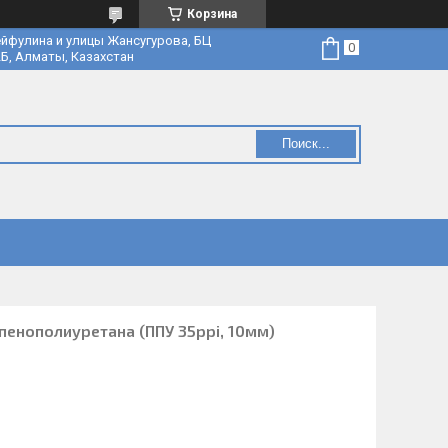
Корзина
йфулина и улицы Жансугурова, БЦ
Б, Алматы, Казахстан
Поиск...
енополиуретана (ППУ 35ppi, 10мм)