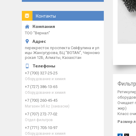
Контакты
ТОО "Вернал"
перекресток проспекта Сейфулина и ул
ицы Жансугурова, БЦ "BOTAN", Черномо
рская 12Б, Алматы, Казахстан
+7 (700) 327-25-25
Оборудование и химия
Фильтр
+7 (727) 386-13-65
Ретикули
Оборудование и химия
оборудова
+7 (700) 260-45-45
Очищает п
Магазин bifi.kz (закваски)
жир)
Класс очи
+7 (707) 272-77-02
Отдел фильтров
Размер л
+7 (771) 705-10-97
Оборудование и химия