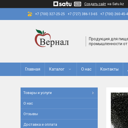
Создать сайт
на Satu.kz
+7 (700) 327-25-25
+7 (727) 386-13-65
+7 (700) 260-45-
Продукция для пищ
промышленности от
Главная
Каталог
О нас
Контакты
Товары и услуги
О нас
Отзывы
Доставка и оплата