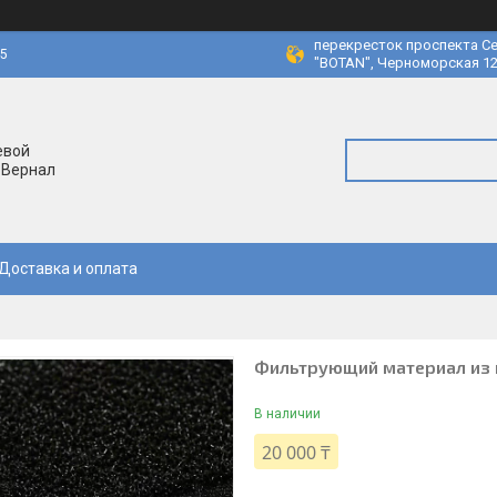
перекресток проспекта Се
45
"BOTAN", Черноморская 12
евой
 Вернал
Доставка и оплата
Фильтрующий материал из п
В наличии
20 000 ₸