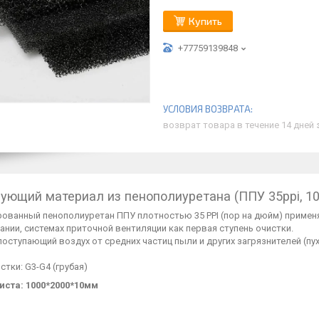
Купить
+77759139848
возврат товара в течение 14 дней
ующий материал из пенополиуретана (ППУ 35ppi, 1
рованный пенополиуретан ППУ плотностью 35 PPI (пор на дюйм) примен
нии, системах приточной вентиляции как первая ступень очистки.
оступающий воздух от средних частиц пыли и других загрязнителей (пу
стки: G3-G4 (грубая)
иста: 1000*2000*10мм