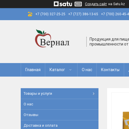
Создать сайт
на Satu.kz
+7 (700) 327-25-25
+7 (727) 386-13-65
+7 (700) 260-45-
Продукция для пищ
промышленности от
Главная
Каталог
О нас
Контакты
Товары и услуги
О нас
Отзывы
Доставка и оплата