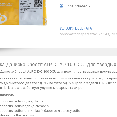
+77002604545
возврат товара в течение 14 дней
ка Даниско Choozit ALP D LYO 100 DCU для тверды
Даниско Choozit ALP D LYO 100 DCU для всех типов твердых и полутвер
 закваски:
концентрированная лиофилизированная культура для прям
го до быстрого для твердых и полутвердых сыров с медленным и не б
s и Lb. lactis способствует улучшению аромата сыров.
аквасок:
ococcus lactis подвид lactis
ococcus lactis подвид cremoris
ococcus lactis подвид lactis биоотряд diacetylactis
ptococcus thermofillus