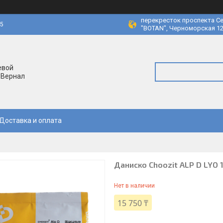
перекресток проспекта Се
45
"BOTAN", Черноморская 12
евой
 Вернал
Доставка и оплата
Даниско Choozit ALP D LYO 
Нет в наличии
15 750 ₸