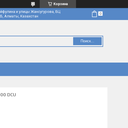
Корзина
йфулина и улицы Жансугурова, БЦ
Б, Алматы, Казахстан
Поиск...
100 DCU