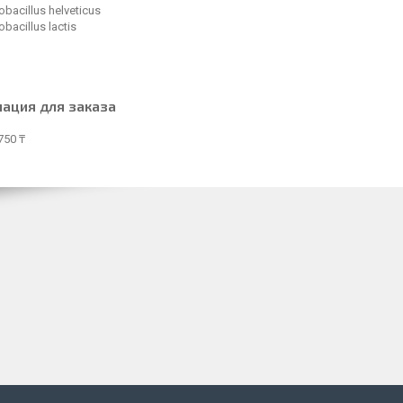
obacillus helveticus
obacillus lactis
ация для заказа
750 ₸