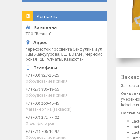
Контакты
ТОО "Вернал"
перекресток проспекта Сейфулина и ул
ицы Жансугурова, БЦ "BOTAN", Черномо
рская 12Б, Алматы, Казахстан
+7 (700) 327-25-25
Заквас
Оборудование и химия
Закваска 
+7 (727) 386-13-65
Описание
Оборудование и химия
умеренно
+7 (700) 260-45-45
helveticu
Магазин bifi.kz (закваски)
Состав з
+7 (707) 272-77-02
Lact
Отдел фильтров
Lact
+7 (771) 705-10-97
Lact
Оборудование и химия
Stre