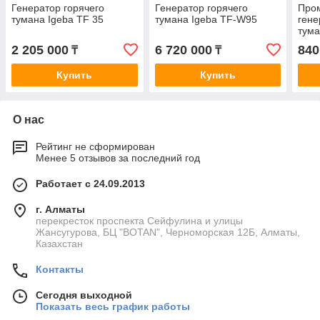
Генератор горячего
Генератор горячего
Про
тумана Igeba TF 35
тумана Igeba TF-W95
гене
тум
2 205 000
6 720 000
840
₸
₸
Купить
Купить
О нас
Рейтинг не сформирован
Менее 5 отзывов за последний год
Работает с 24.09.2013
г. Алматы
перекресток проспекта Сейфулина и улицы
Жансугурова, БЦ "BOTAN", Черноморская 12Б, Алматы,
Казахстан
Контакты
Сегодня выходной
Показать весь график работы