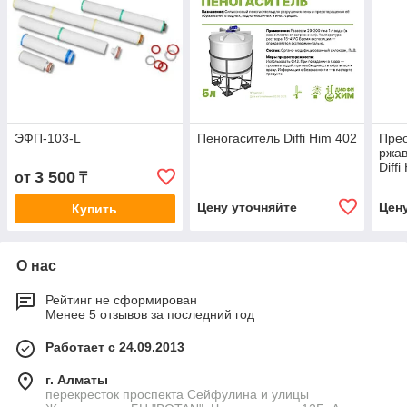
ЭФП-103-L
Пеногаситель Diffi Him 402
Пре
ржав
Diff
3 500
от
₸
Цену уточняйте
Цен
Купить
О нас
Рейтинг не сформирован
Менее 5 отзывов за последний год
Работает с 24.09.2013
г. Алматы
перекресток проспекта Сейфулина и улицы