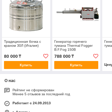
Традиционная бочка с
Генератор горячего
Гене
краном 30Л (Италия)
тумана Thermal Fogger
тума
B.F.Fog 150B
80 000
788 000
₸
₸
Цен
Купить
Купить
О нас
Рейтинг не сформирован
Менее 5 отзывов за последний год
Работает с 24.09.2013