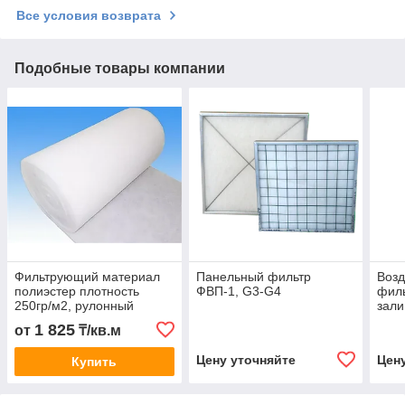
Все условия возврата
Подобные товары компании
Фильтрующий материал
Панельный фильтр
Воз
полиэстер плотность
ФВП-1, G3-G4
фил
250гр/м2, рулонный
зали
фильтр G4
1 825
от
₸/кв.м
Цену уточняйте
Цен
Купить