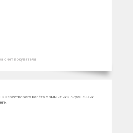
за счет покупателя
ды и известкового налёта с вымытых и окрашенных
нге.