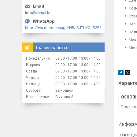
Цве
Сод
info@vernal.kz
Стр
Вес:
https://wa.me/message/NBJSJTLKQJR2E1
Коли
Макс
График работы
Мини
Понедельник
09:00
17:00
13:00
14:00
Вторник
09:00
17:00
13:00
14:00
Среда
09:00
17:00
13:00
14:00
Четверг
09:00
17:00
13:00
14:00
Характ
Пятница
09:00
17:00
13:00
14:00
Суббота
Выходной
ОСНОВ
Воскресенье
Выходной
Произво
Информ
Цена:
Цен