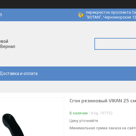
перекресток проспекта Се
45
"BOTAN", Черноморская 12
евой
 Вернал
Доставка и оплата
Сгон резиновый VIKAN 25 см
В наличии
Код:
707752
Цену уточняйте
Минимальная сумма заказа на сайте