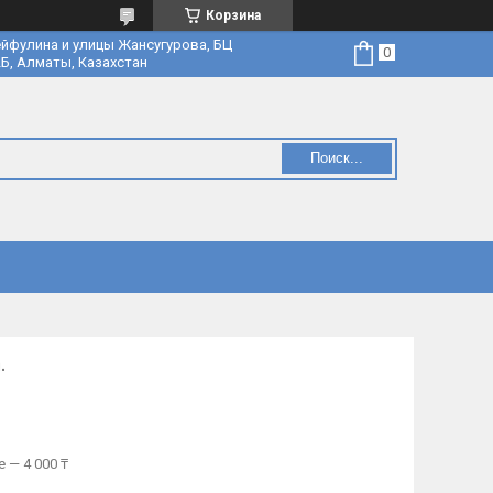
Корзина
йфулина и улицы Жансугурова, БЦ
Б, Алматы, Казахстан
Поиск...
.
 — 4 000 ₸