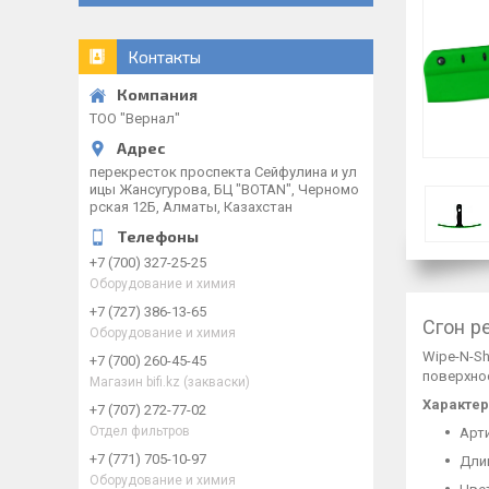
Контакты
ТОО "Вернал"
перекресток проспекта Сейфулина и ул
ицы Жансугурова, БЦ "BOTAN", Черномо
рская 12Б, Алматы, Казахстан
+7 (700) 327-25-25
Оборудование и химия
+7 (727) 386-13-65
Сгон р
Оборудование и химия
Wipe-N-Sh
+7 (700) 260-45-45
поверхнос
Магазин bifi.kz (закваски)
Характер
+7 (707) 272-77-02
Отдел фильтров
Арти
+7 (771) 705-10-97
Длин
Оборудование и химия