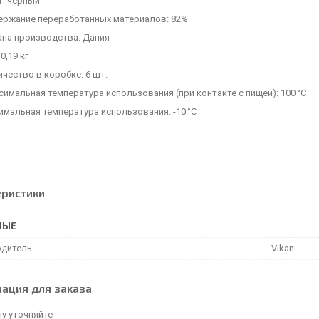
т: черный
ержание переработанных материалов: 82%
ана производства: Дания
 0,19 кг
чество в коробке: 6 шт.
имальная температура использования (при контакте с пищей): 100 °C
мальная температура использования: -10 °C
еристики
НЫЕ
дитель
Vikan
ация для заказа
у уточняйте