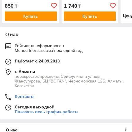
микроперфорацией
850
1 740
₸
₸
(упаковка 10 листов)
Цен
Купить
Купить
О нас
Рейтинг не сформирован
Менее 5 отзывов за последний год
Работает с 24.09.2013
г. Алматы
перекресток проспекта Сейфулина и улицы
Жансугурова, БЦ "BOTAN", Черноморская 12Б, Алматы,
Казахстан
Контакты
Сегодня выходной
Показать весь график работы
О нас