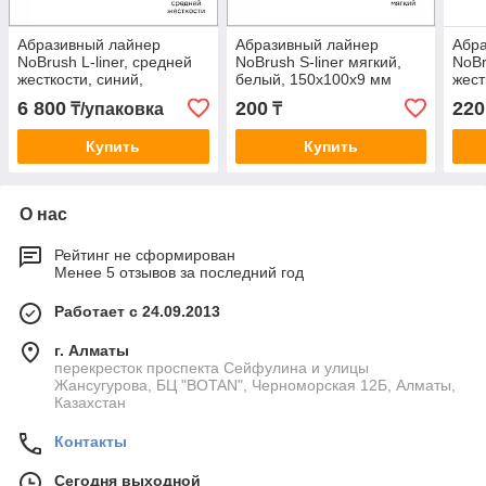
Абразивный лайнер
Абразивный лайнер
Абр
NoBrush L-liner, средней
NoBrush S-liner мягкий,
NoBr
жесткости, синий,
белый, 150х100х9 мм
жест
250х120х23 мм
150
6 800
200
220
₸/упаковка
₸
Купить
Купить
О нас
Рейтинг не сформирован
Менее 5 отзывов за последний год
Работает с 24.09.2013
г. Алматы
перекресток проспекта Сейфулина и улицы
Жансугурова, БЦ "BOTAN", Черноморская 12Б, Алматы,
Казахстан
Контакты
Сегодня выходной