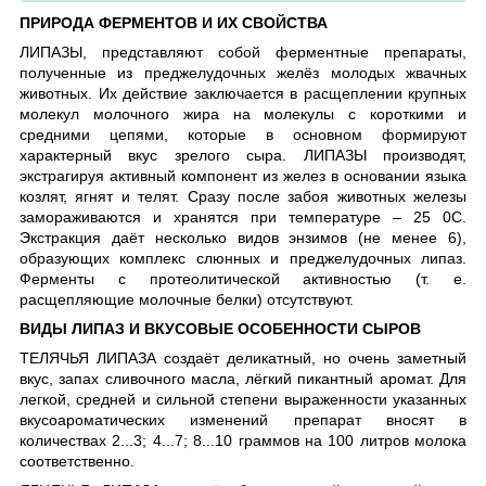
ПРИРОДА ФЕРМЕНТОВ И ИХ СВОЙСТВА
ЛИПАЗЫ, представляют собой ферментные препараты,
полученные из преджелудочных желёз молодых жвачных
животных. Их действие заключается в расщеплении крупных
молекул молочного жира на молекулы с короткими и
средними цепями, которые в основном формируют
характерный вкус зрелого сыра. ЛИПАЗЫ производят,
экстрагируя активный компонент из желез в основании языка
козлят, ягнят и телят. Сразу после забоя животных железы
замораживаются и хранятся при температуре – 25 0С.
Экстракция даёт несколько видов энзимов (не менее 6),
образующих комплекс слюнных и преджелудочных липаз.
Ферменты с протеолитической активностью (т. е.
расщепляющие молочные белки) отсутствуют.
ВИДЫ ЛИПАЗ И ВКУСОВЫЕ ОСОБЕННОСТИ СЫРОВ
ТЕЛЯЧЬЯ ЛИПАЗА создаёт деликатный, но очень заметный
вкус, запах сливочного масла, лёгкий пикантный аромат. Для
легкой, средней и сильной степени выраженности указанных
вкусоароматических изменений препарат вносят в
количествах 2...3; 4...7; 8...10 граммов на 100 литров молока
соответственно.