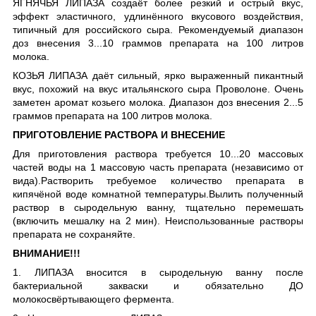
ЯГНЯЧЬЯ ЛИПАЗА создаёт более резкий и острый вкус,
эффект эластичного, удлинённого вкусового воздействия,
типичный для российского сыра. Рекомендуемый диапазон
доз внесения 3...10 граммов препарата на 100 литров
молока.
КОЗЬЯ ЛИПАЗА даёт сильный, ярко выраженный пикантный
вкус, похожий на вкус итальянского сыра Проволоне. Очень
заметен аромат козьего молока. Диапазон доз внесения 2...5
граммов препарата на 100 литров молока.
ПРИГОТОВЛЕНИЕ РАСТВОРА И ВНЕСЕНИЕ
Для приготовления раствора требуется 10...20 массовых
частей воды на 1 массовую часть препарата (независимо от
вида).Растворить требуемое количество препарата в
кипячёной воде комнатной температуры.Вылить полученный
раствор в сыродельную ванну, тщательно перемешать
(включить мешалку на 2 мин). Неиспользованные растворы
препарата не сохраняйте.
ВНИМАНИЕ!!!
1. ЛИПАЗА вносится в сыродельную ванну после
бактериальной закваски и обязательно ДО
молокосвёртывающего фермента.