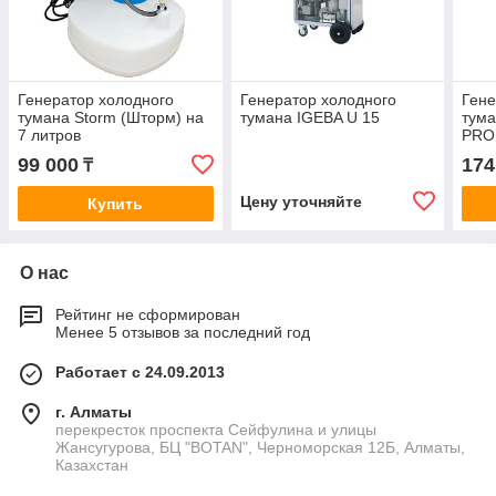
Генератор холодного
Генератор холодного
Гене
тумана Storm (Шторм) на
тумана IGEBA U 15
тума
7 литров
PRO
99 000
174
₸
Цену уточняйте
Купить
О нас
Рейтинг не сформирован
Менее 5 отзывов за последний год
Работает с 24.09.2013
г. Алматы
перекресток проспекта Сейфулина и улицы
Жансугурова, БЦ "BOTAN", Черноморская 12Б, Алматы,
Казахстан