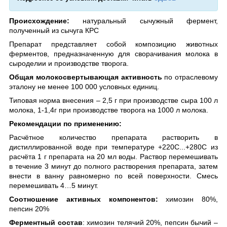
Происхождение:
натуральный сычужный фермент,
полученный из сычуга КРС
Препарат представляет собой композицию животных
ферментов, предназначенную для сворачивания молока в
сыроделии и производстве творога.
Общая молокосвертывающая активность
по отраслевому
эталону не менее 100 000 условных единиц.
Типовая норма внесения – 2,5 г при производстве сыра 100 л
молока, 1-1,4г при производстве творога на 1000 л молока.
Рекомендации по применению:
Расчётное количество препарата растворить в
дистиллированной воде при температуре +220С...+280С из
расчёта 1 г препарата на 20 мл воды. Раствор перемешивать
в течение 3 минут до полного растворения препарата, затем
внести в ванну равномерно по всей поверхности. Смесь
перемешивать 4…5 минут.
Соотношение активных компонентов:
химозин 80%,
пепсин 20%
Ферментный состав
:
химозин телячий 20%, пепсин бычий –