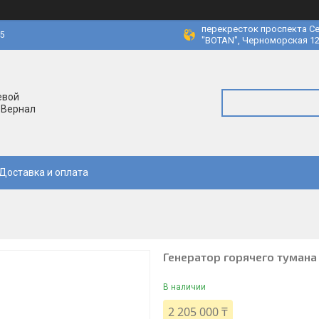
перекресток проспекта Се
45
"BOTAN", Черноморская 12
евой
 Вернал
Доставка и оплата
Генератор горячего тумана 
В наличии
2 205 000 ₸