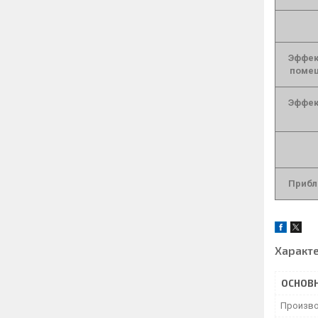
Эффек
помещ
Эффек
Прибл
Характ
ОСНОВ
Произво