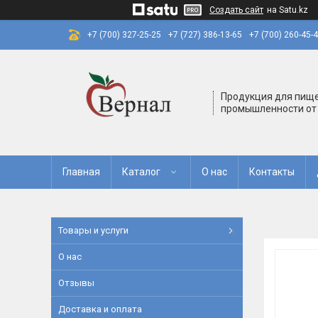
Создать сайт
на Satu.kz
+7 (700) 327-25-25
+7 (727) 386-13-65
+7 (700) 260-45-
Продукция для пищ
промышленности от
Главная
Каталог
О нас
Контакты
Товары и услуги
О нас
Отзывы
Доставка и оплата