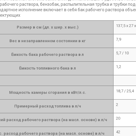
 рабочего раствора, бензобак, распылительная трубка и трубки п
ндартное исполнение включает в себя бак рабочего раствора объе
лектующих
137,5 x 27 
Размер в см (дл. x шир. x выс.)
7,9
Вес в незаправленном состоянии в кг
5,7 / 10
Ёмкость бака рабочего раствора в л
1,2
Ёмкость топливного бака в л
18,7 / 25,4
Мощность камеры сгорания в кВт/л.с.
2
Примерный расход топлива в л/ч
20
ий расход рабочего раствора (на масл. основе) в л/ч
42
. расход рабочего раствора (на масл. основе) в л/ч