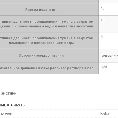
10
Расход воды в л/ч
40
тивная дальность проникновения тумана в закрытом
ении с использованием воды и вещества-носителя
8
тивная дальность проникновения тумана в закрытом
помещении с использованием воды
Источник электропитания
гальваниче
0,25
изительное давление в баке рабочего раствора в бар
еристики
НЫЕ АТРИБУТЫ
дитель
Igeba