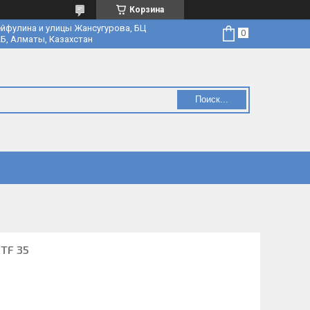
Корзина
йфулина и улицы Жансугурова, БЦ
Б, Алматы, Казахстан
Поиск...
TF 35