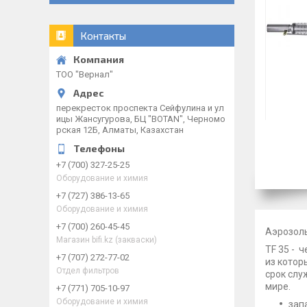
Контакты
ТОО "Вернал"
перекресток проспекта Сейфулина и ул
ицы Жансугурова, БЦ "BOTAN", Черномо
рская 12Б, Алматы, Казахстан
+7 (700) 327-25-25
Оборудование и химия
+7 (727) 386-13-65
Оборудование и химия
+7 (700) 260-45-45
Аэрозоль
Магазин bifi.kz (закваски)
TF 35 - 
+7 (707) 272-77-02
из котор
Отдел фильтров
срок слу
мире.
+7 (771) 705-10-97
Оборудование и химия
зап