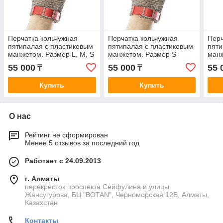
Перчатка кольчужная
Перчатка кольчужная
Перч
пятипалая с пластиковым
пятипалая с пластиковым
пяти
манжетом. Размер L, M, S
манжетом. Размер S
ман
55 000
55 000
55 
₸
₸
Купить
Купить
О нас
Рейтинг не сформирован
Менее 5 отзывов за последний год
Работает с 24.09.2013
г. Алматы
перекресток проспекта Сейфулина и улицы
Жансугурова, БЦ "BOTAN", Черноморская 12Б, Алматы,
Казахстан
Контакты