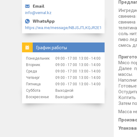
Предлаг
Ингреди
info@vernal.kz
свинина 
свинина 
телятина
https://wa.me/message/NBJSJTLKQJR2E1
соль нит
пиво лед
смесь д
График работы
Пригот
Понедельник
09:00
17:00
13:00
14:00
Мясо пор
Вторник
09:00
17:00
13:00
14:00
Далее п
Среда
09:00
17:00
13:00
14:00
массы.
Четверг
09:00
17:00
13:00
14:00
Наполни
Пятница
09:00
17:00
13:00
14:00
Готовые 
Суббота
Выходной
Остудить
Коптить 
Воскресенье
Выходной
Затем по
Масса не
Произв
Упакова