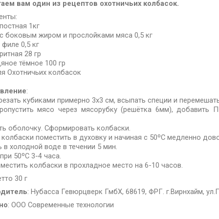
аем вам один из рецептов охотничьих колбасок.
енты:
постная 1кг
с боковым жиром и прослойками мяса 0,5 кг
 филе 0,5 кг
ритная 28 гр
яное тёмное 100 гр
ля Охотничьих колбасок
овление
:
езать кубиками примерно 3х3 см, всыпать специи и перемешать,
ропустить мясо через мясорубку (решётка 6мм), добавить 
ть оболочку. Сформировать колбаски.
колбаски поместить в духовку и начиная с 50ºС медленно дово
 в холодной воде в течении 5 мин.
при 50ºС 3-4 часа.
местить колбаски в прохладное место на 6-10 часов.
тто 30 г
одитель
: Нубасса Гевюрцверк ГмбХ, 68619, ФРГ. г.Вирнхайм, ул.
но
: ООО Современные технологии