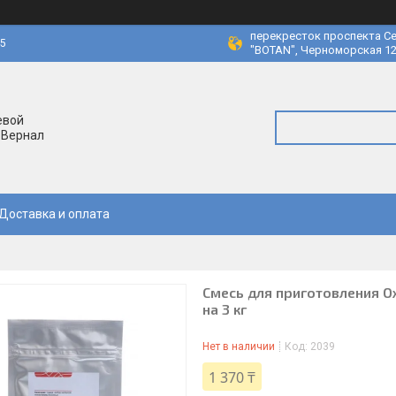
перекресток проспекта Се
45
"BOTAN", Черноморская 12
евой
 Вернал
Доставка и оплата
Смесь для приготовления О
на 3 кг
Нет в наличии
Код:
2039
1 370 ₸