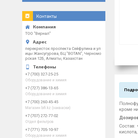
Контакты
ТОО "Вернал"
перекресток проспекта Сейфулина и ул
ицы Жансугурова, БЦ "BOTAN", Черномо
рская 12Б, Алматы, Казахстан
+7 (700) 327-25-25
Оборудование и химия
+7 (727) 386-13-65
Подроб
Оборудование и химия
+7 (700) 260-45-45
Полнофу
Магазин bifi.kz (закваски)
кроме ни
+7 (707) 272-77-02
Дозиро
Отдел фильтров
Состав:
+7 (771) 705-10-97
кислота,
Оборудование и химия