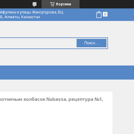
Корзина
йфулина и улицы Жансугурова, БЦ
Б, Алматы, Казахстан
Поиск...
хотничьих колбасок Nubassa, рецептура №1,