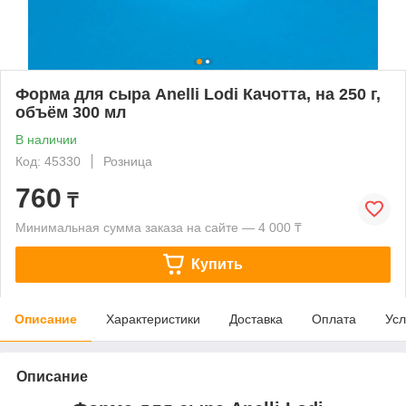
Форма для сыра Anelli Lodi Качотта, на 250 г,
объём 300 мл
В наличии
Код: 45330
Розница
760
₸
Минимальная сумма заказа на сайте — 4 000 ₸
Купить
Описание
Характеристики
Доставка
Оплата
Усл
Описание