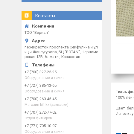
Контакты
ТОО "Вернал"
перекресток проспекта Сейфулина и ул
ицы Жансугурова, БЦ "BOTAN", Черномо
рская 12Б, Алматы, Казахстан
+7 (700) 327-25-25
Оборудование и химия
+7 (727) 386-13-65
Оборудование и химия
Ткань фи
100% лен 
+7 (700) 260-45-45
Магазин bifi.kz (закваски)
Цвет бел
+7 (707) 272-77-02
Использу
Отдел фильтров
+7 (771) 705-10-97
Оборудование и химия