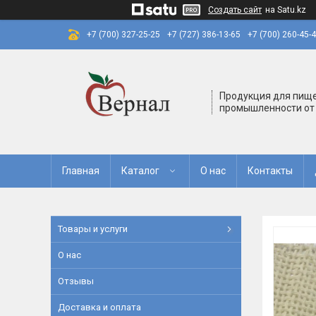
Создать сайт
на Satu.kz
+7 (700) 327-25-25
+7 (727) 386-13-65
+7 (700) 260-45-
Продукция для пищ
промышленности от
Главная
Каталог
О нас
Контакты
Товары и услуги
О нас
Отзывы
Доставка и оплата