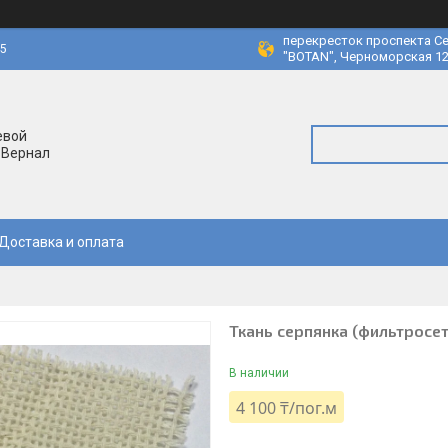
перекресток проспекта Се
45
"BOTAN", Черноморская 12
евой
 Вернал
Доставка и оплата
Ткань серпянка (фильтросе
В наличии
4 100 ₸/пог.м