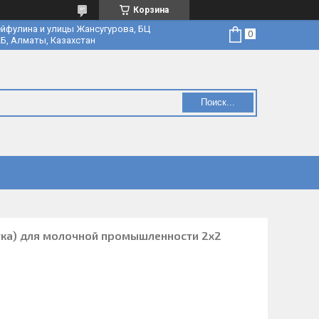
Корзина
йфулина и улицы Жансугурова, БЦ
Б, Алматы, Казахстан
Поиск...
тка) для молочной промышленности 2х2