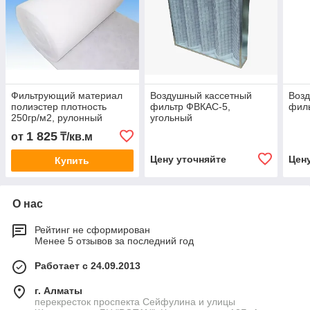
Фильтрующий материал
Воздушный кассетный
Воз
полиэстер плотность
фильтр ФВКАС-5,
фил
250гр/м2, рулонный
угольный
фильтр G4
1 825
от
₸/кв.м
Цену уточняйте
Цен
Купить
О нас
Рейтинг не сформирован
Менее 5 отзывов за последний год
Работает с 24.09.2013
г. Алматы
перекресток проспекта Сейфулина и улицы