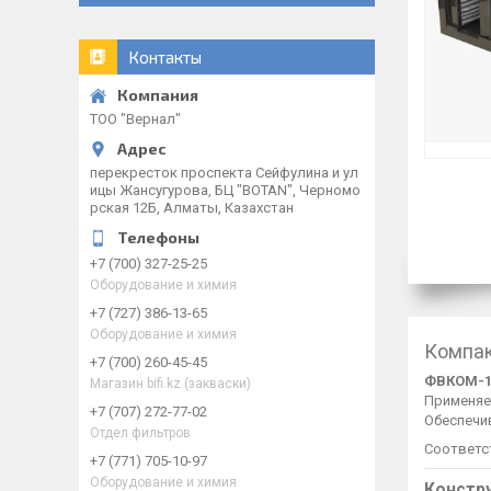
Контакты
ТОО "Вернал"
перекресток проспекта Сейфулина и ул
ицы Жансугурова, БЦ "BOTAN", Черномо
рская 12Б, Алматы, Казахстан
+7 (700) 327-25-25
Оборудование и химия
+7 (727) 386-13-65
Оборудование и химия
Компак
+7 (700) 260-45-45
ФВКОМ-
Магазин bifi.kz (закваски)
Применяе
+7 (707) 272-77-02
Обеспечи
Отдел фильтров
Соответс
+7 (771) 705-10-97
Оборудование и химия
Констр