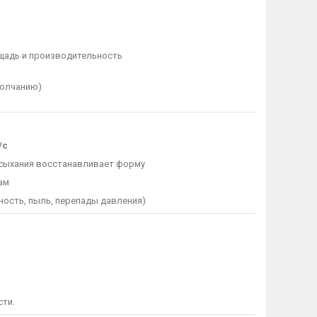
ощадь и производительность
молчанию)
/с
ысыхания восстанавливает форму
ам
ость, пыль, перепады давления)
сти.