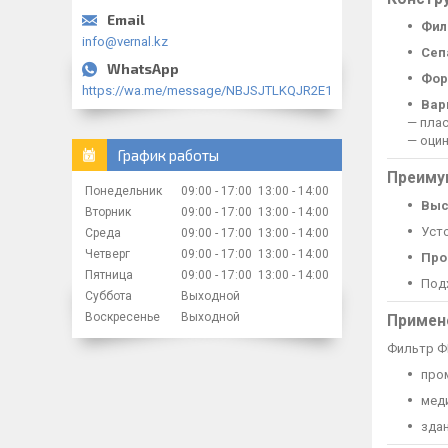
Фил
info@vernal.kz
Сеп
Фор
https://wa.me/message/NBJSJTLKQJR2E1
Вар
— пла
— оци
График работы
Преиму
Понедельник
09:00
17:00
13:00
14:00
Выс
Вторник
09:00
17:00
13:00
14:00
Уст
Среда
09:00
17:00
13:00
14:00
Четверг
09:00
17:00
13:00
14:00
Про
Пятница
09:00
17:00
13:00
14:00
Под
Суббота
Выходной
Воскресенье
Выходной
Примен
Фильтр Ф
про
мед
зда