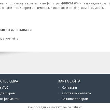
нал»
производит компактные фильтры
ФВКОМ W-типа
по индивидуал
ь с нами — подберем оптимальный вариант и рассчитаем стоимость.
ация для заказа
у уточняйте
СТВО СЫРА
КАРТА САЙТА
и VIVO
Контакты
для сыров
Доставка и оплата
ые ферменты
Каталог товаров
Сайт создан на маркетплейсе
Satu.kz