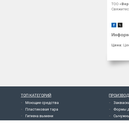
ТОО
«Вер
Свяжитес
Информ
Цена:
Цен
ТОП КАТЕГОРИЙ
ПРОИЗВОД
Моющие средства
Закваск
Пластиковая тара
Формы 
Гигиена вымени
Сычужн