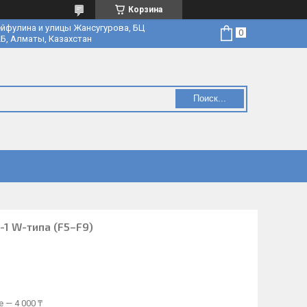
Корзина
йфулина и улицы Жансугурова, БЦ
Б, Алматы, Казахстан
Поиск...
1 W-типа (F5–F9)
 — 4 000 ₸