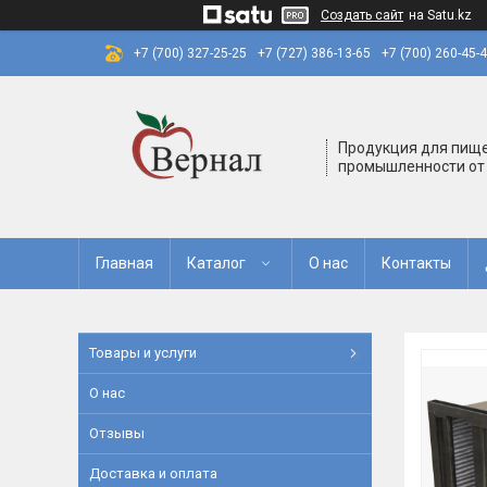
Создать сайт
на Satu.kz
+7 (700) 327-25-25
+7 (727) 386-13-65
+7 (700) 260-45-
Продукция для пищ
промышленности от
Главная
Каталог
О нас
Контакты
Товары и услуги
О нас
Отзывы
Доставка и оплата