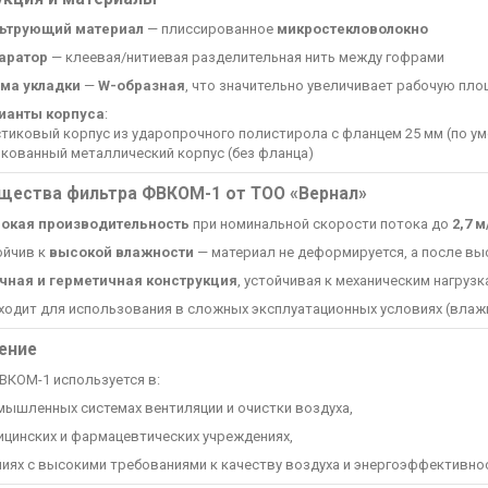
ьтрующий материал
— плиссированное
микростекловолокно
аратор
— клеевая/нитиевая разделительная нить между гофрами
ма укладки
—
W-образная
, что значительно увеличивает рабочую пл
ианты корпуса
:
стиковый корпус из ударопрочного полистирола с фланцем 25 мм (по у
нкованный металлический корпус (без фланца)
щества фильтра ФВКОМ-1 от ТОО «Вернал»
окая производительность
при номинальной скорости потока до
2,7 м
ойчив к
высокой влажности
— материал не деформируется, а после в
чная и герметичная конструкция
, устойчивая к механическим нагрузк
ходит для использования в сложных эксплуатационных условиях (влажн
ение
ВКОМ-1 используется в:
мышленных системах вентиляции и очистки воздуха,
ицинских и фармацевтических учреждениях,
ниях с высокими требованиями к качеству воздуха и энергоэффективно