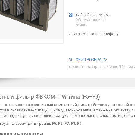
+7 (700) 327-25-25
Оборудование и
химия
Заказ только по телефону
возврат товара в течение 14 дней
тный фильтр ФВКОМ-1 W-типа (F5–F9)
1
— это высокоэффективный компактный фильтр
W-типа
для тонкой оч
тся в системах вентиляции и кондиционирования, а также на объектах
вает надёжную фильтрацию воздуха от мелкодисперсных частиц, спор гр
твует классам фильтрации:
F5, F6, F7, F8, F9
.
укция и материалы