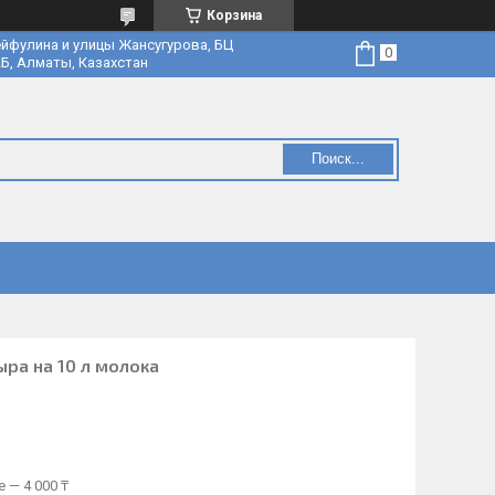
Корзина
йфулина и улицы Жансугурова, БЦ
Б, Алматы, Казахстан
Поиск...
ыра на 10 л молока
 — 4 000 ₸