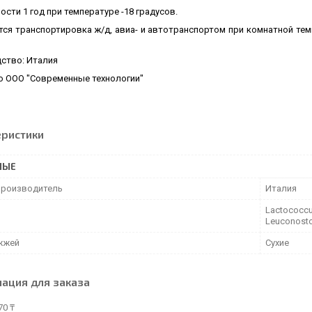
ости 1 год при температуре -18 градусов.
тся транспортировка ж/д, авиа- и автотранспортом при комнатной тем
ство: Италия
о ООО "Современные технологии"
еристики
НЫЕ
производитель
Италия
Lactococcus
Leuconosto
жжей
Сухие
ация для заказа
70 ₸