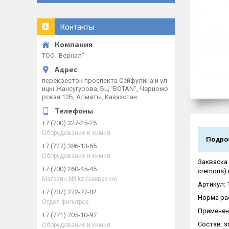
Контакты
ТОО "Вернал"
перекресток проспекта Сейфулина и ул
ицы Жансугурова, БЦ "BOTAN", Черномо
рская 12Б, Алматы, Казахстан
+7 (700) 327-25-25
Оборудование и химия
Подроб
+7 (727) 386-13-65
Оборудование и химия
Закваска 
+7 (700) 260-45-45
сremoris)
Магазин bifi.kz (закваски)
Артикул: 
+7 (707) 272-77-02
Норма рас
Отдел фильтров
Применен
+7 (771) 705-10-97
Состав: з
Оборудование и химия