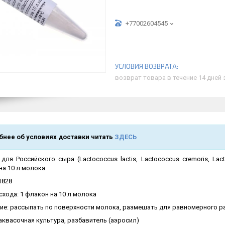
+77002604545
возврат товара в течение 14 дней
нее об условиях доставки читать
ЗДЕСЬ
для Российского сыра (Lactococcus lactis, Lactococcus cremoris, Lact
 на 10 л молока
1828
хода: 1 флакон на 10 л молока
ие: рассыпать по поверхности молока, размешать для равномерного р
аквасочная культура, разбавитель (аэросил)