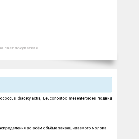
за счет покупателя
ococcus diacetylactis, Leuconostoc mesenteroides подвид
аспределения во всём объёме заквашиваемого молока.