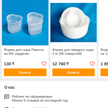
Форма для сыра Рикотта
Форма для твердого сыра
Форм
на 60г сердечко
2 кг (56 отверстий)
на 1
130
12 760
1 8
₸
₸
Купить
Купить
О нас
Рейтинг не сформирован
Менее 5 отзывов за последний год