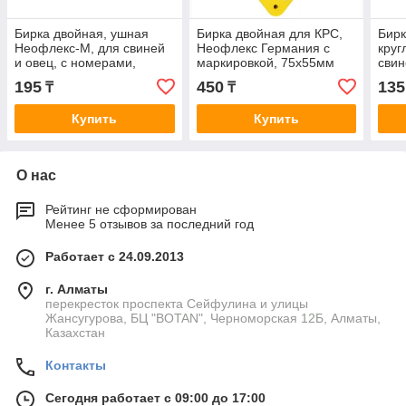
Бирка двойная, ушная
Бирка двойная для КРС,
Бирк
Неофлекс-М, для свиней
Неофлекс Германия с
круг
и овец, с номерами,
маркировкой, 75х55мм
свин
малая 34,5х33 мм
цвет на выбор
ном
195
450
135
₸
₸
Купить
Купить
О нас
Рейтинг не сформирован
Менее 5 отзывов за последний год
Работает с 24.09.2013
г. Алматы
перекресток проспекта Сейфулина и улицы
Жансугурова, БЦ "BOTAN", Черноморская 12Б, Алматы,
Казахстан
Контакты
Сегодня работает с 09:00 до 17:00