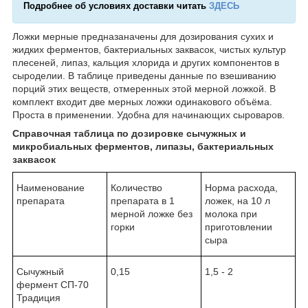
Подробнее об условиях доставки читать
ЗДЕСЬ
Ложки мерные предназаначены для дозирования сухих и
жидких ферментов, бактериальных заквасок, чистых культур
плесеней, липаз, кальция хлорида и других компонентов в
сыроделии. В таблице приведены данные по взешиванию
порций этих веществ, отмеренных этой мерной ложкой. В
комплект входит две мерных ложки одинакового объёма.
Проста в применении. Удобна для начинающих сыроваров.
Справочная таблица по дозировке сычужных и
микробиальных ферментов, липазы, бактериальных
заквасок
Наименование
Количество
Норма расхода,
препарата
препарата в 1
ложек, на 10 л
мерной ложке без
молока при
горки
приготовлении
сыра
Сычужный
0,15
1,5 - 2
фермент СП-70
Традиция