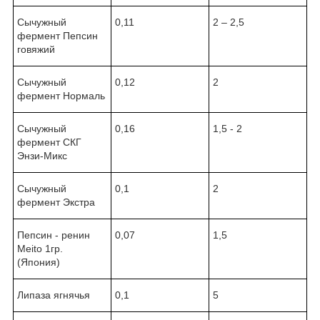
Сычужный
0,11
2 – 2,5
фермент Пепсин
говяжий
Сычужный
0,12
2
фермент Нормаль
Сычужный
0,16
1,5 - 2
фермент СКГ
Энзи-Микс
Сычужный
0,1
2
фермент Экстра
Пепсин - ренин
0,07
1,5
Meito 1гр.
(Япония)
Липаза ягнячья
0,1
5