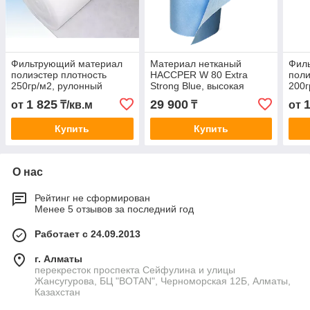
Фильтрующий материал
Материал нетканый
Фил
полиэстер плотность
HACCPER W 80 Extra
поли
250гр/м2, рулонный
Strong Blue, высокая
200г
фильтр G4
прочность, 320х300мм, 56
фил
1 825
29 900
от
₸/кв.м
₸
от
гр/м2, 400л/рул
Купить
Купить
О нас
Рейтинг не сформирован
Менее 5 отзывов за последний год
Работает с 24.09.2013
г. Алматы
перекресток проспекта Сейфулина и улицы
Жансугурова, БЦ "BOTAN", Черноморская 12Б, Алматы,
Казахстан