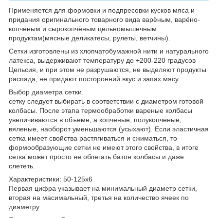
Применяется для формовки и подпресовки кусков мяса и
придания оригинального товарного вида варёным, варёно-
копчёным и сырокопчёным цельномышечным
продуктам(мясные деликатесы, рулеты, ветчины).
Сетки изготовлены из хлопчатобумажной нити и натурального
латекса, выдерживают температуру до +200-220 градусов
Цельсия, и при этом не разрушаются, не выделяют продукты
распада, не придают посторонний вкус и запах мясу
Выбор диаметра сетки.
сетку следует выбирать в соответствии с диаметром готовой
колбасы. После этапа термообработки вареные колбасы
увеличиваются в объеме, а копченые, полукопченые,
вяленые, наоборот уменьшаются (усыхают). Если эластичная
сетка имеет свойства растягиваться и сжиматься, то
формообразующие сетки не имеют этого свойства, в итоге
сетка может просто не облегать батон колбасы и даже
слететь.
Характеристики: 50-125х6
Первая цифра указывает на минимальный диаметр сетки,
вторая на масимальный, третья на количество ячеек по
диаметру.