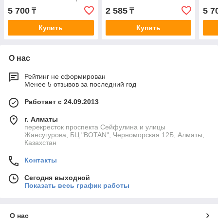
5 700
2 585
5 7
₸
₸
Купить
Купить
О нас
Рейтинг не сформирован
Менее 5 отзывов за последний год
Работает с 24.09.2013
г. Алматы
перекресток проспекта Сейфулина и улицы
Жансугурова, БЦ "BOTAN", Черноморская 12Б, Алматы,
Казахстан
Контакты
Сегодня выходной
Показать весь график работы
О нас