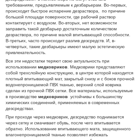
требованиям, предъявляемым к дезбарьерам. Во-первых,
происходит быстрое испарение дезраствора, по причине
большой площади поверхности, где рабочий раствор
контактирует с воздухом. Во-вторых, нет возможности
заправить такой дезбарьер достаточным количеством
дезраствора, по причине малой впитывающей способности.
В-третьих, часто происходит разлив дезсредств. И, в-
четвертых, такие дезбарьеры имеют малую эстетическую
привлекательность.
Все эти недостатки теряют свою актуальность при
использовании
медковриков
. Медковрики представляют
собой трехслойную конструкцию, в центре которой находится
плотный впитывающий мат, закрытый снизу и с боков прочной
водонепроницаемой ПВХ тканью, верхний слой коврика
сделан из прочной ПВХ сетки. Все материалы, используемые
в производстве
медковриков
устойчивы к большинству
химических соединений, применяемых в современных
дезсредствах.
При проходе через медковрик, дезсредство поднимается
через сетку и смачивает обувь, после чего впитывается
обратно. Использование впитывающего мата, защищенного
влагонепроницаемой тканью позволяет избежать