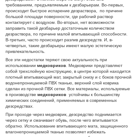
требованиям, предъявляемым к дезбарьерам. Во-первых,
происходит быстрое испарение дезраствора, по причине
большой площади поверхности, где рабочий раствор
контактирует с воздухом. Во-вторых, нет возможности
заправить такой дезбарьер достаточным количеством
дезраствора, по причине малой впитывающей способности.
В-третьих, часто происходит разлив дезсредств. И, в-
четвертых, такие дезбарьеры имеют малую эстетическую
привлекательность.
Все эти недостатки теряют свою актуальность при
использовании
медковриков
. Медковрики представляют
собой трехслойную конструкцию, в центре которой находится
плотный впитывающий мат, закрытый снизу и с боков прочной
водонепроницаемой ПВХ тканью, верхний слой коврика
сделан из прочной ПВХ сетки. Все материалы, используемые
в производстве
медковриков
устойчивы к большинству
химических соединений, применяемых в современных
дезсредствах.
При проходе через медковрик, дезсредство поднимается
через сетку и смачивает обувь, после чего впитывается
обратно. Использование впитывающего мата, защищенного
влагонепроницаемой тканью позволяет избежать