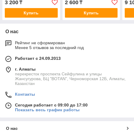
3 200
2 600
9 1
₸
₸
Купить
Купить
О нас
Рейтинг не сформирован
Менее 5 отзывов за последний год
Работает с 24.09.2013
г. Алматы
перекресток проспекта Сейфулина и улицы
Жансугурова, БЦ "BOTAN", Черноморская 12Б, Алматы,
Казахстан
Контакты
Сегодня работает с 09:00 до 17:00
Показать весь график работы
О нас