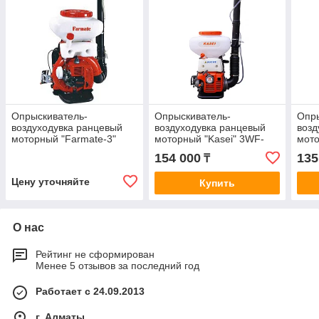
Опрыскиватель-
Опрыскиватель-
Опры
воздуходувка ранцевый
воздуходувка ранцевый
возд
моторный "Farmate-3"
моторный "Kasei" 3WF-
мото
20A
154 000
135
₸
Цену уточняйте
Купить
О нас
Рейтинг не сформирован
Менее 5 отзывов за последний год
Работает с 24.09.2013
г. Алматы