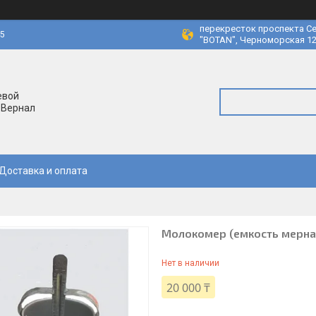
перекресток проспекта Се
45
"BOTAN", Черноморская 12
евой
 Вернал
Доставка и оплата
Молокомер (емкость мерная 
Нет в наличии
20 000 ₸