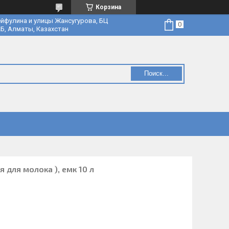
Корзина
йфулина и улицы Жансугурова, БЦ
Б, Алматы, Казахстан
Поиск...
для молока ), емк 10 л