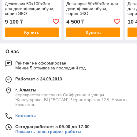
Дезковрик 60x100x3см
Дезковрик 50x50x3см для
Дезк
для дезинфекции обуви,
дезинфекции обуви,
для 
серия ЭКО
серия ЭКО
сер
9 100
4 500
10 
₸
₸
Купить
Купить
О нас
Рейтинг не сформирован
Менее 5 отзывов за последний год
Работает с 24.09.2013
г. Алматы
перекресток проспекта Сейфулина и улицы
Жансугурова, БЦ "BOTAN", Черноморская 12Б, Алматы,
Казахстан
Контакты
Сегодня работает с 09:00 до 17:00
Показать весь график работы