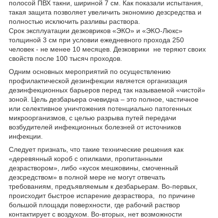
полосой ПВХ такни, шириной 7 см. Как показали испытания,
такая защита позволяет увеличить экономию дезсредства и
полностью исключить разливы раствора.
Срок эксплуатации дезковриков «ЭКО» и «ЭКО-Люкс»
толщиной 3 см при условии ежедневного прохода 250
человек - не менее 10 месяцев. Дезковрики не теряют своих
свойств после 100 тысяч проходов.
Одним основных мероприятий по осуществлению
профилактической дезинфекции является организация
дезинфекционных барьеров перед так называемой «чистой»
зоной. Цель дезбарьера очевидна – это полное, частичное
или селективное уничтожения потенциально патогенных
микроорганизмов, с целью разрыва путей передачи
возбудителей инфекционных болезней от источников
инфекции.
Следует признать, что такие технические решения как
«деревянный короб с опилками, пропитанными
дезраствором», либо «кусок мешковины, смоченный
дезсредством» в полной мере не могут отвечать
требованиям, предъявляемым к дезбарьерам. Во-первых,
происходит быстрое испарение дезраствора, по причине
большой площади поверхности, где рабочий раствор
контактирует с воздухом. Во-вторых, нет возможности