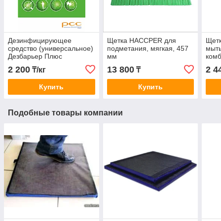
Дезинфицирующее
Щетка HACCPER для
Щет
средство (универсальное)
подметания, мягкая, 457
мыть
Дезбарьер Плюс
мм
ком
щети
2 200
13 800
2 4
₸/кг
₸
Купить
Купить
Подобные товары компании