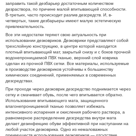
заправить такой дезбарьер достаточным количеством
дезраствора, по причине малой впитывающей способности.
В-третьих, часто происходит разлив дезсредств. И, в-
четвертых, такие дезбарьеры имеют малую эстетическую
привлекательность.
Все эти недостатки теряют свою актуальность при
использовании дезковриков. Дезковрики представляют собой
трехслойную конструкцию, в центре которой находится
плотный впитывающий мат, закрытый снизу и с боков прочной
водонепроницаемой ПВХ тканью, верхний слой коврика
сделан из прочной ПВХ сетки. Все материалы, используемые
в производстве дезковриков устойчивы к большинству
химических соединений, применяемых в современных
дезсредствах.
При проходе через дезковрик дезсредство поднимается через
сетку и смачивает обувь, после чего впитывается обратно.
Использование впитывающего мата, защищенного
влагонепроницаемой тканью позволяет избежать
интенсивного испарения и окисления рабочего раствора, а
равномерное распределение дезсредства внутри мата
делает дезинфекцию обуви эффективной при наступании на
любой участок дезковрика. Одно из немаловажных
преимуществ использования дезковриков ― отсутствие