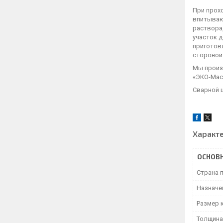
При прохо
впитываю
раствора
участок 
приготовл
стороной
Мы произ
«ЭКО-Маст
Сварной 
Характ
ОСНОВ
Страна 
Назначе
Размер 
Толщина