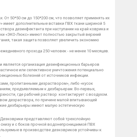
 От 50*50 см до 150*200 см, что позволяет применять их
О» имеет дополнительные вставки ПВХ ткани шириной 5
створа дезинфектанта при наступании на край коврика и
рики «ЭКО-Люкс» имеют полностью закрытый верхний
ытания, такая защита позволяет увеличить экономию
ежедневного прохода 250 человек - не менее 10 месяцев.
 является организация дезинфекционных барьеров
 частичное или селективное уничтожения потенциально
фекционных болезней от источников инфекции.
лками, пропитанными дезраствором», либо «кусок
аниям, предъявляемым к дезбарьерам. Во-первых,
хности, где рабочий раствор контактирует с воздухом.
твом дезраствора, по причине малой впитывающей
 такие дезбарьеры имеют малую эстетическую
. Дезковрики представляют собой трехслойную
 снизу и с боков прочной водонепроницаемой ПВХ
пользуемые в производстве дезковриков устойчивы к
.