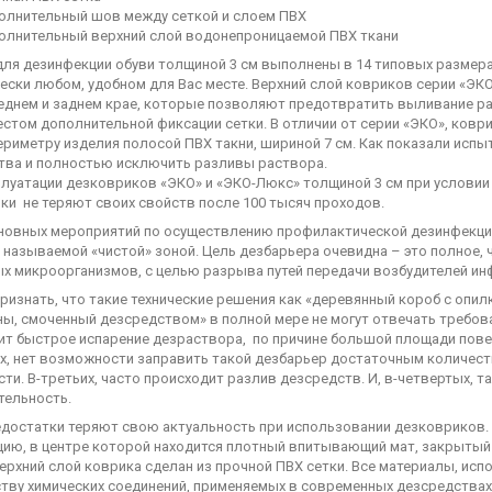
олнительный шов между сеткой и слоем ПВХ
олнительный верхний слой водонепроницаемой ПВХ ткани
ля дезинфекции обуви толщиной 3 см выполнены в 14 типовых размерах.
ески любом, удобном для Вас месте. Верхний слой ковриков серии «ЭК
реднем и заднем крае, которые позволяют предотвратить выливание ра
естом дополнительной фиксации сетки. В отличии от серии «ЭКО», ков
ериметру изделия полосой ПВХ такни, шириной 7 см. Как показали исп
тва и полностью исключить разливы раствора.
луатации дезковриков «ЭКО» и «ЭКО-Люкс» толщиной 3 см при условии 
ки не теряют своих свойств после 100 тысяч проходов.
новных мероприятий по осуществлению профилактической дезинфекции
 называемой «чистой» зоной. Цель дезбарьера очевидна – это полное,
ых микроорганизмов, с целью разрыва путей передачи возбудителей ин
ризнать, что такие технические решения как «деревянный короб с опи
ы, смоченный дезсредством» в полной мере не могут отвечать требов
ит быстрое испарение дезраствора, по причине большой площади повер
х, нет возможности заправить такой дезбарьер достаточным количес
ти. В-третьих, часто происходит разлив дезсредств. И, в-четвертых,
тельность.
недостатки теряют свою актуальность при использовании дезковриков
цию, в центре которой находится плотный впитывающий мат, закрытый
верхний слой коврика сделан из прочной ПВХ сетки. Все материалы, ис
тву химических соединений, применяемых в современных дезсредствах