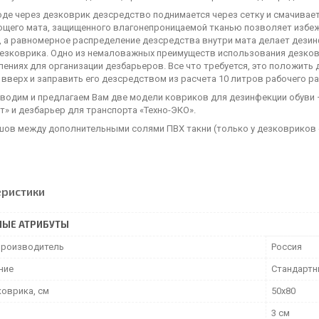
де через дезковрик дезсредство поднимается через сетку и смачивает
щего мата, защищенного влагонепроницаемой тканью позволяет избежа
, а равномерное распределение дезсредства внутри мата делает дези
дезковрика. Одно из немаловажных преимуществ использования дезко
ениях для организации дезбарьеров. Все что требуется, это положить
 вверх и заправить его дезсредством из расчета 10 литров рабочего
водим и предлагаем Вам две модели ковриков для дезинфекции обуви 
» и дезбарьер для транспорта «Техно-ЭКО».
шов между дополнительными солями ПВХ такни (только у дезковриков
еристики
НЫЕ АТРИБУТЫ
производитель
Россия
ние
Стандарт
коврика, см
50х80
3 см