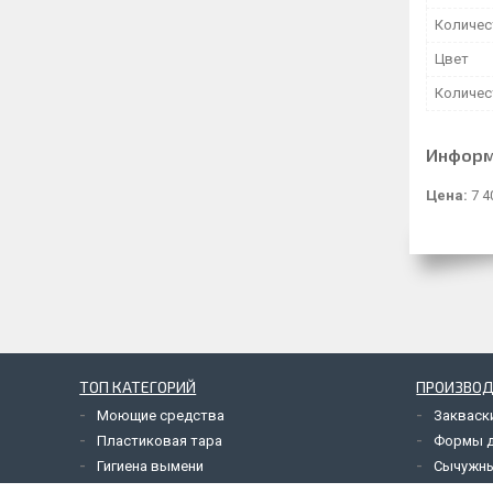
Количес
Цвет
Количес
Информ
Цена:
7 4
ТОП КАТЕГОРИЙ
ПРОИЗВОД
Моющие средства
Закваск
Пластиковая тара
Формы 
Гигиена вымени
Сычужн