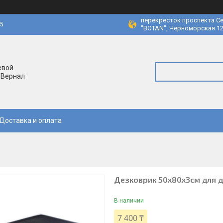
перекресток проспекта Се
45
"BOTAN", Черноморская 12
евой
 Вернал
Доставка и оплата
Дезковрик 50x80x3см для д
В наличии
7 400 ₸