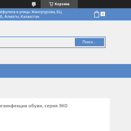
Корзина
йфулина и улицы Жансугурова, БЦ
Б, Алматы, Казахстан
Поиск...
езинфекции обуви, серия ЭКО