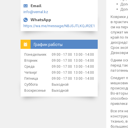
Доп
Доп
info@vernal.kz
Коврики д
в практич
https://wa.me/message/NBJSJTLKQJR2E1
см на пе
служат м
край по п
дезсредс
График работы
Срок эксп
Дезковри
Понедельник
09:00
17:00
13:00
14:00
Одним ос
Вторник
09:00
17:00
13:00
14:00
перед так
Среда
09:00
17:00
13:00
14:00
патогенн
Четверг
09:00
17:00
13:00
14:00
Следует п
Пятница
09:00
17:00
13:00
14:00
мешковин
Суббота
Выходной
происход
Воскресенье
Выходной
Во-вторы
способнос
привлека
Все эти 
конструк
тканью, 
большинс