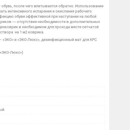
 обувь, после чего впитывается обратно. Использование
ть интенсивного испарения и окисления рабочего
нфекцию обуви эффективной при наступании на любой
вриков ― отсутствие необходимости в дополнительных
 дезковрик в необходимом для прохода месте сетчатой
 раствора на 1 м2 коврика.
– «ЭКО» и «ЭКО-Люкс», дезинфекционный мат для КРС
 «ЭКО-Люкс»)
ный