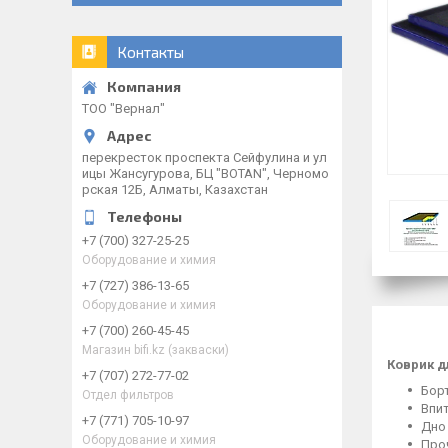
Контакты
ТОО "Вернал"
перекресток проспекта Сейфулина и ул
ицы Жансугурова, БЦ "BOTAN", Черномо
рская 12Б, Алматы, Казахстан
+7 (700) 327-25-25
Оборудование и химия
+7 (727) 386-13-65
Оборудование и химия
+7 (700) 260-45-45
Магазин bifi.kz (закваски)
Коврик д
+7 (707) 272-77-02
Бор
Отдел фильтров
Впи
+7 (771) 705-10-97
Дно
Оборудование и химия
Про